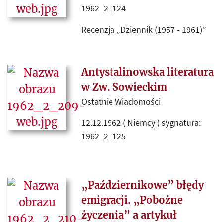
1962_2_124
polityczne w Warszawie końca lat
pięćdziesiątych.
Recenzja „Dziennik (1957 - 1961)”
Witolda Gombrowicza (Paryż 1962
Instytut Literacki).
Antystalinowska literatura
w Zw. Sowieckim
Ostatnie Wiadomości
12.12.1962 ( Niemcy ) sygnatura:
1962_2_125
Omówienie zmiany orientacji
Związku Sowieckiego w
stosunkach z Zachodem,
„Październikowe” błędy
wewnętrznej polityki sowieckiej
emigracji. „Pobożne
względem prasy i informacji,
życzenia” a artykuł