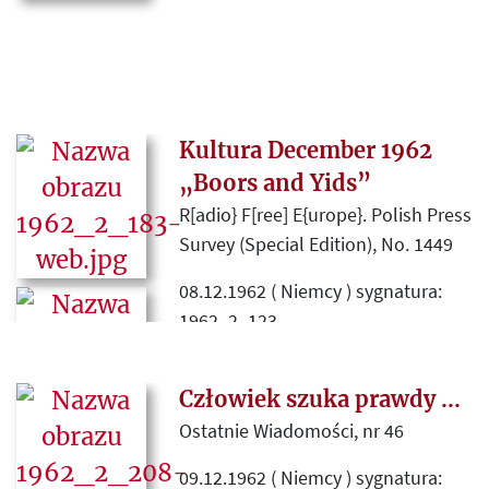
Kultura December 1962
„Boors and Yids”
R[adio} F[ree] E{urope}. Polish Press
Survey (Special Edition), No. 1449
08.12.1962 ( Niemcy ) sygnatura:
1962_2_123
Fragmenty angielskiego
tłumaczenia eseju „Chamy i Żydy”
Człowiek szuka prawdy ...
opublikowanego na łamach
Ostatnie Wiadomości, nr 46
grudniowego numeru „Kultury”
09.12.1962 ( Niemcy ) sygnatura:
(1962) , charakteryzującego życie