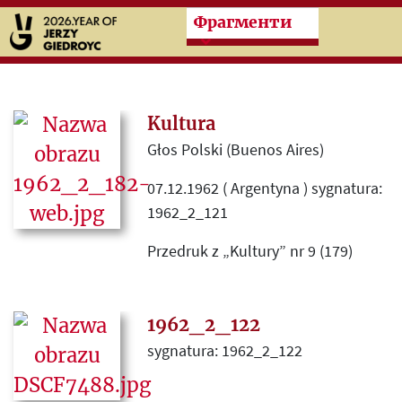
Przeskocz do treści zasad
Фрагменти
Kultura
Głos Polski (Buenos Aires)
07.12.1962 ( Argentyna ) sygnatura:
1962_2_121
Przedruk z „Kultury” nr 9 (179)
fragmentów eseju o Cyprianie
Kamilu Norwidzie „Trzeźwość w
mistycyzmie”.
1962_2_122
sygnatura: 1962_2_122