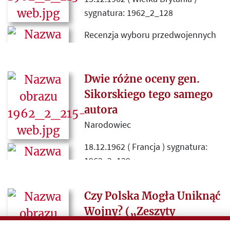
Witolda Jedlickiego „Chamy i
sygnatura: 1962_2_128
Żydy”, ogłoszonego w grudniowym
numerze „Kultury” (1962),
Recenzja wyboru przedwojennych
utwierdza go w tym przekonaniu
felietonów politycznych Bernarda
Singera „Od Witosa do Sławka”
(Paryż 1962 Instytut Literacki).
Dwie różne oceny gen.
drukowanych pierwotnie na
Sikorskiego tego samego
łamach żydowskiego pisma
autora
warszawskiego „Nasz Przegląd”.
Narodowiec
18.12.1962 ( Francja ) sygnatura:
1962_2_129
„Narodowiec” zestawia i
Czy Polska Mogła Uniknąć
komentuje fragmenty dwóch
artykułów Zbigniewa
Wojny? („Zeszyty
Grabowskiego, zawierające m . in.
Historyczne” - Paryż)