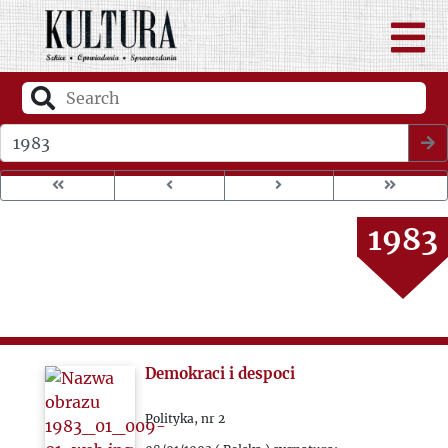
1979
1980
1981
Wybierz rok wydania
1982
1983
1984
1985
Demokraci i despoci
1986
Polityka, nr 2