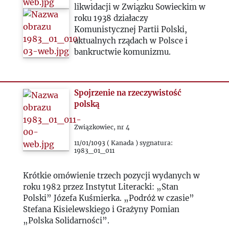
2020
likwidacji w Związku Sowieckim w
roku 1938 działaczy
2021
Komunistycznej Partii Polski,
aktualnych rządach w Polsce i
bankructwie komunizmu.
2022
2023
Spojrzenie na rzeczywistość
polską
2024
Związkowiec, nr 4
2025
11/01/1093 ( Kanada ) sygnatura:
1983_01_011
Krótkie omówienie trzech pozycji wydanych w
roku 1982 przez Instytut Literacki: „Stan
Polski” Józefa Kuśmierka. „Podróż w czasie”
Stefana Kisielewskiego i Grażyny Pomian
„Polska Solidarności”.