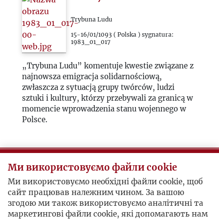
Trybuna Ludu
15-16/01/1093 ( Polska ) sygnatura:
1983_01_017
„Trybuna Ludu” komentuje kwestie związane z
najnowsza emigracja solidarnościową,
zwłaszcza z sytuacją grupy twórców, ludzi
sztuki i kultury, którzy przebywali za granicą w
momencie wprowadzenia stanu wojennego w
Polsce.
Poszarpana historia
Ми використовуємо файли cookie
Itd
Ми використовуємо необхідні файли cookie, щоб
сайт працював належним чином. За вашою
16/01/1093 ( Polska ) sygnatura:
згодою ми також використовуємо аналітичні та
1983_01_018
маркетингові файли cookie, які допомагають нам