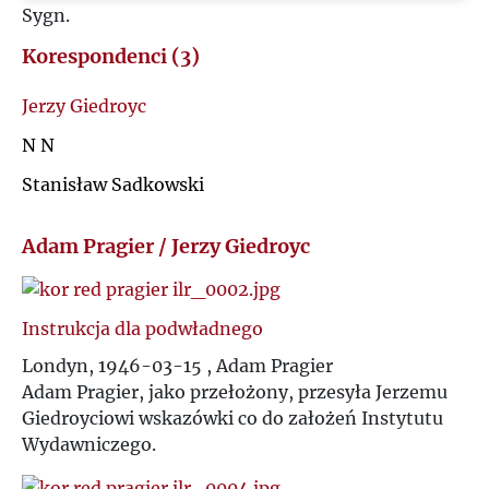
Sygn.
U
Korespondenci (3)
V
Jerzy Giedroyc
W
N N
Stanisław Sadkowski
Z
Adam Pragier / Jerzy Giedroyc
Ż
Instrukcja dla podwładnego
Londyn, 1946-03-15 , Adam Pragier
Adam Pragier, jako przełożony, przesyła Jerzemu
Giedroyciowi wskazówki co do założeń Instytutu
Wydawniczego.