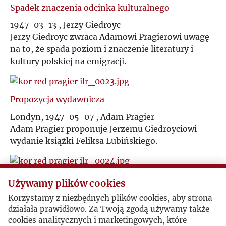
Spadek znaczenia odcinka kulturalnego
1947-03-13 , Jerzy Giedroyc
Jerzy Giedroyc zwraca Adamowi Pragierowi uwagę
na to, że spada poziom i znaczenie literatury i
kultury polskiej na emigracji.
Propozycja wydawnicza
Londyn, 1947-05-07 , Adam Pragier
Adam Pragier proponuje Jerzemu Giedroyciowi
wydanie książki Feliksa Lubińskiego.
Odzyskanie rękopisu
Używamy plików cookies
Londyn, 1947-05-20 , Adam Pragier
Korzystamy z niezbędnych plików cookies, aby strona
Adam Pragier pisze do Jerzego Giedroycia z prośbą
działała prawidłowo. Za Twoją zgodą używamy także
o odesłanie rękopisu "wyjątków z diariusza św.
cookies analitycznych i marketingowych, które