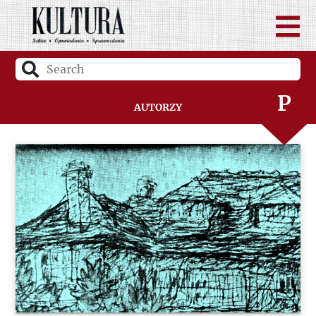
N
O
P
Autorzy
Q
R
S
Ś
T