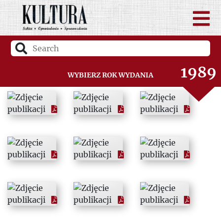
1987
1988
1989
Wybierz rok wydania
1990
1991
1992
1993
1994