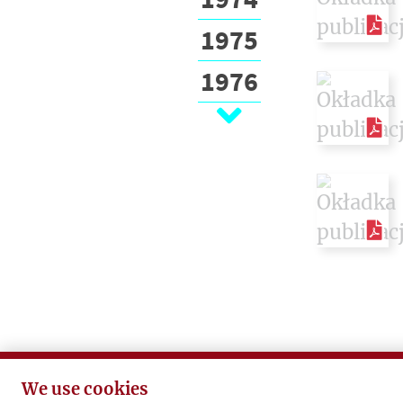
1975
1976
1977
1978
1979
1980
1981
1982
1983
We use cookies