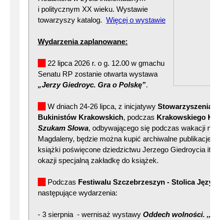
i politycznym XX wieku. Wystawie
towarzyszy katalog.
Więcej o wystawie
Wydarzenia zaplanowane:
22 lipca 2026 r. o g. 12.00 w gmachu
Senatu RP zostanie otwarta wystawa
„Jerzy Giedroyc. Gra o Polskę”
.
W dniach 24-26 lipca, z inicjatywy
Stowarzyszenia A
Bukinistów Krakowskich
, podczas
Krakowskiego Kie
Szukam Słowa
, odbywającego się podczas wakacji na P
Magdaleny, będzie można kupić archiwalne publikacje Inst
książki poświęcone dziedzictwu Jerzego Giedroycia itp. 
okazji specjalną zakładkę do książek.
Podczas
Festiwalu Szczebrzeszyn - Stolica Język
następujące wydarzenia:
- 3 sierpnia - wernisaż wystawy
Oddech wolności. ,,Ku