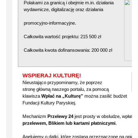
Polakami za granic
ą i obejmie m.in. działania
wydawnicze, digitalizację oraz działania
promocyjno-informacyjne.
Całkowita wartość projektu: 215 500 zł
Całkowita kwota dofinansowania: 200 000 zł
WSPIERAJ KULTURĘ!
Nieustająco przypominamy, że poprzez
stronę główną naszego portalu, za pomocą
klawisza
Wpłać na „Kulturę”
można zasilić budżet
Fundacji Kultury Paryskiej.
Mechanizm
Przelewy 24
jest prosty w obsłudze, wpłat
przelewem, Blikiem lub kartami płatniczymi
.
Apelujemy o datki, które zostaną przeznaczone na opiek