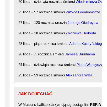
20 lipca – dziesiąta rocznica śmierci
Włodzimierza Odoj
25 lipca – 57 rocznica śmierci
Witolda Gombrowicza
27 lipca – 120 rocznica urodzin
Jerzego Giedroycia
28 lipca – 28 rocznica śmierci
Zbigniewa Herberta
28 lipca – piąta rocznica śmierci
Adama Kuczyńskiego
28 lipca - 39 rocznica śmierci
Jamesa Burnhama
29 lipca – dziewiąta rocznica śmierci
Piotra Wandycza
29 lipca – 59 rocznica śmierci
Aleksandra Wata
JAK DOJECHAĆ
W Maisons-Laffitte zatrzymują się pociągi linii
RER A
(np