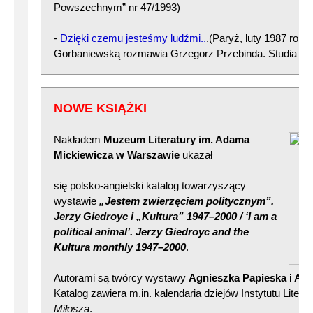
Powszechnym” nr 47/1993)
-
Dzięki czemu jesteśmy ludźmi..
.(Paryż, luty 1987 roku)
Gorbaniewską rozmawia Grzegorz Przebinda. Studia Pig
NOWE KSIĄŻKI
Nakładem
Muzeum Literatury im. Adama
Mickiewicza w Warszawie
ukazał
się polsko-angielski katalog towarzyszący
wystawie
„Jestem zwierzęciem politycznym”.
Jerzy
Giedroyc i „Kultura” 1947–2000 / ‘I am a
political animal’. Jerzy Giedroyc and the
Kultura monthly 1947–20
00
.
Autorami są twórcy wystawy
Agnieszka Papieska
i
And
Katalog zawiera m.in. kalendaria dziejów Instytutu Litera
Miłosza
.