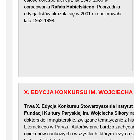
opracowaniu
Rafała Habielskiego
. Poprzednia
edycja listów ukazała się w 2001 r i obejmowała
lata 1952-1998.
X. EDYCJA KONKURSU IM. WOJCIECHA S
Trwa X. Edycja Konkursu Stowarzyszenia Instytut Lite
Fundacji Kultury Paryskiej im. Wojciecha Sikory
na na
doktorskie i magisterskie, związane tematycznie z histori
Literackiego w Paryżu. Autorów prac bardzo zachęcamy 
opiekunów naukowych i wszystkich, którym leży na ser