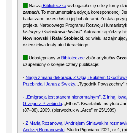
Nasza
Biblioteczka
wzbogaciła się o trzy tomy dzieła
zamach
. To monumentalna edycja korespondencji Jerze
badaczami przeszłości i jej bohaterami. Została przygo
projektu Narodowego Programu Rozwoju Humanistyki
„
historycy i świadkowie historii”
. Autorami są łódzcy hist
Nowinowski i Rafał Stobiecki
, od wielu lat zajmujący s
dziedzictwa Instytutu Literackiego.
Udostępniany w
Biblioteczce
zbiór artykułów
Grzegor
uzupełniony o kolejne cztery publikacje:
-
Nagła zmiana dekoracji. Z Olgą i Bułatem Okudżawą 
Przebinda i Janusz Świeży.
„Tygodnik Powszechny” nr 3
-
„Emigracja jest stanem nienormalnym”. Z Iriną Iłowajsk
Grzegorz Przebinda
. „Ethos”. Kwartalnik Instytutu Jana 
(87–88), 2009, (pierwodruk w „Arce” nr 25/1989)
-
Z Marią Rozanową i Andriejem Siniawskim rozmawiają 
Andrzej Romanowski
. Studia Pigoniana 2021, nr 4, (pie