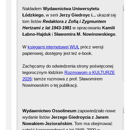
Nakładem
Wydawnictwa Uniwersytetu
Łódzkiego
, w serii
Jerzy Giedroyc i...
ukazał się
tom listów
Redaktora z Zofią i Zygmuntem
Hertzami z lat 1943-1981
w opracowaniu
Kamili
Łabno-Hajduk
i
Sławomira M. Nowinowskiego
.
W
księgarni internetowej WUŁ
prócz wersji
papierowej, dostępny jest też e-book.
Zachęcamy do odwiedzenia strony poświęconej
tegorocznym łódzkim
Rozmowom o KULTURZE
2026
: tamże rozmowa z prof. Sławomirem
Nowinowskim o tej publikacji.
Wydawnictwo Ossolineum
zapowiedziało nowe
wydanie listów
Jerzego Giedroycia z Janem
Nowakiem-Jeziorańskim
. Tom ma obejmować
całość korespondencji z lat 1949–2000 w