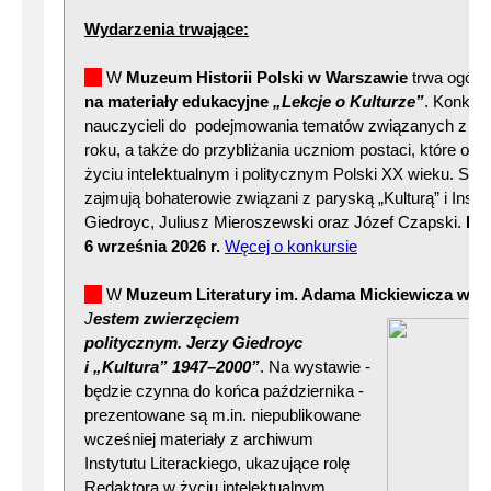
Wydarzenia trwające:
W
Muzeum Historii Polski w Warszawie
trwa ogóln
na materiały edukacyjne
„Lekcje o Kulturze”
. Konkur
nauczycieli do podejmowania tematów związanych z wy
roku, a także do przybliżania uczniom postaci, które ode
życiu intelektualnym i politycznym Polski XX wieku. Sz
zajmują bohaterowie związani z paryską „Kulturą” i Insty
Giedroyc, Juliusz Mieroszewski oraz Józef Czapski.
Pr
6 września 2026 r.
Węcej o konkursie
W
Muzeum Literatury im. Adama Mickiewicza w W
J
estem zwie
rzęciem
politycznym. Jerzy Giedroyc
i „Kultura” 1947–2000”
. Na wystawie -
będzie czynna do końca października -
prezentowane są m.in. niepublikowane
wcześniej materiały z archiwum
Instytutu Literackiego, ukazujące rolę
Redaktora w życiu intelektualnym