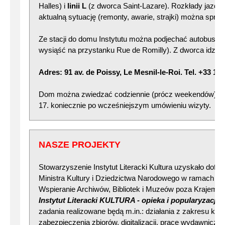
Halles) i
linii L
(z dworca Saint-Lazare). Rozkłady jazdy 
aktualną sytuację (remonty, awarie, strajki) można spra
Ze stacji do domu Instytutu można podjechać autobusem 
wysiąść na przystanku Rue de Romilly). Z dworca idzie 
Adres: 91 av. de Poissy, Le Mesnil-le-Roi. Tel. +33 1 3
Dom można zwiedzać codziennie (prócz weekendów) w g.
17. koniecznie po wcześniejszym umówieniu wizyty.
NASZE PROJEKTY
Stowarzyszenie Instytut Literacki Kultura uzyskało dof
Ministra Kultury i Dziedzictwa Narodowego w ramach p
Wspieranie Archiwów, Bibliotek i Muzeów poza Krajem 2
Instytut Literacki KULTURA - opieka i popularyzacja
zadania realizowane będą m.in.: działania z zakresu kons
zabezpieczenia zbiorów, digitalizacji, prace wydawnicze