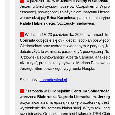
10 października w
Muzeum II Wojny w Gdańsku
, D
Jerzemu Giedroyciowi i Józefowi Czapskiemu. W progr
czasowej, poświęconej założycielom Instytutu Literackie
wprowadzający
Erica Karpelesa
, panele seminaryjne, 
Rafała Habielskiego
. Szczegóły niebawem.
W dniach 19–23 października 2026 r. w ramach krak
Conrada
odbędzie się cykl debat i spotkań poświęcony
Giedroyciowi oraz twórcom związanym z paryską „Kultu
debatę „Żyć to wzniecać paradoksy”, poświęconą 75. rocz
„Człowieka zbuntowanego” Alberta Camusa, a także cy
«Kultury»”, prezentujący sylwetki Mariana Pankowskiego
Jerzego Stempowskiego i Zygmunta Haupta.
Szczegóły:
conradfestival.pl
7 listopada w
Europejskim Centrum Solidarności 
wręczona
Białoruska Nagroda Literacka im. Jerzego 
przyznawana za najlepszą książkę prozatorską. Jest to 
wyróżnienie dla literatury białoruskiej. W tym roku nagr
raz piętnasty. Organizatorem jest białoruski PEN Club.