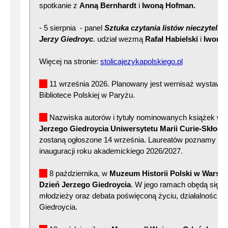
spotkanie z
Anną Bernhardt
i
Iwoną Hofman.
- 5 sierpnia - panel
Sztuka czytania listów nieczytelny
Jerzy Giedroyc
. udział wezmą
Rafał Habielski
i
Iwona
Więcej na stronie:
stolicajezykapolskiego.pl
11 września 2026. Planowany jest wernisaż wystawy
Bibliotece Polskiej w Paryżu.
Nazwiska autorów i tytuły nominowanych książek w 2
Jerzego Giedroycia Uniwersytetu Marii Curie-Skłodo
zostaną ogłoszone 14 września. Laureatów poznamy po
inauguracji roku akademickiego 2026/2027.
8 października, w
Muzeum Historii Polski w Warsz
Dzień Jerzego Giedroycia
. W jego ramach obędą się s
młodzieży oraz debata poświęconą życiu, działalności i 
Giedroycia.