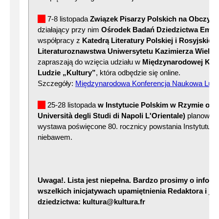
7-8 listopada
Związek Pisarzy Polskich na Obczyźn
działający przy nim
Ośrodek Badań Dziedzictwa Emigra
współpracy z
Katedrą Literatury Polskiej i Rosyjskiej
Literaturoznawstwa Uniwersytetu Kazimierza Wielk
zapraszają do wzięcia udziału w
Międzynarodowej Konf
Ludzie „Kultury”
, która odbędzie się online.
Szczegóły:
Międzynarodowa Konferencja Naukowa Ludzi
25-28 listopada
w Instytucie Polskim w Rzymie ora
Università degli Studi di Napoli L'Orientale)
planowana
wystawa poświęcone 80. rocznicy powstania Instytutu L
niebawem.
Uwaga!. Lista jest niepełna. Bardzo prosimy o infor
wszelkich inicjatywach upamiętnienia Redaktora i je
dziedzictwa: kultura@kultura.fr