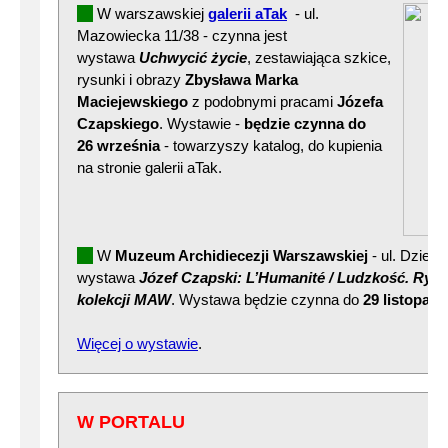
W warszawskiej
galerii aTak
- ul.
Mazowiecka 11/38 - czynna jest
wystawa
Uchwycić życie
, zestawiająca szkice,
rysunki i obrazy
Zbysława Marka
Maciejewskiego
z podobnymi pracami
Józefa
Czapskiego
. Wystawie -
będzie czynna do
26 września
- towarzyszy katalog, do kupienia
na stronie galerii aTak.
W
Muzeum Archidiecezji Warszawskiej
- ul. Dzieka
wystawa
Józef Czapski: L’Humanité / Ludzkość. Rysu
kolekcji MAW
. Wystawa będzie czynna do
29 listopada
Więcej o wystawie
.
W PORTALU