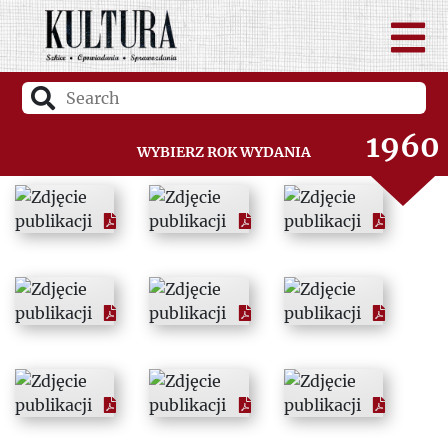
1958
1959
1960
Wybierz rok wydania
1961
1962
1963
1964
1965