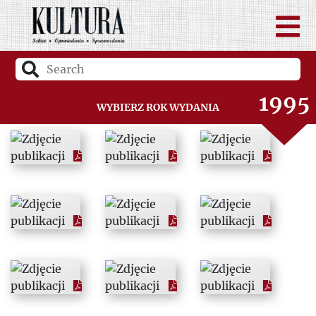
1993
1994
1995
Wybierz rok wydania
1996
1997
1998
1999
2000