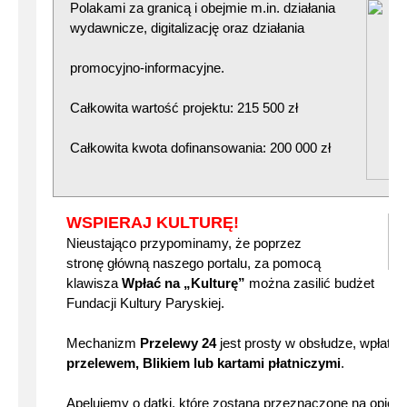
Polakami za granic
ą i obejmie m.in. działania
wydawnicze, digitalizację oraz działania
promocyjno-informacyjne.
Całkowita wartość projektu: 215 500 zł
Całkowita kwota dofinansowania: 200 000 zł
WSPIERAJ KULTURĘ!
Nieustająco przypominamy, że poprzez
stronę główną naszego portalu, za pomocą
klawisza
Wpłać na „Kulturę”
można zasilić budżet
Fundacji Kultury Paryskiej.
Mechanizm
Przelewy 24
jest prosty w obsłudze, wpłat
przelewem, Blikiem lub kartami płatniczymi
.
Apelujemy o datki, które zostaną przeznaczone na opiek