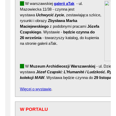
W warszawskiej
galerii aTak
- ul.
Mazowiecka 11/38 - czynna jest
wystawa
Uchwycić życie
, zestawiająca szkice,
rysunki i obrazy
Zbysława Marka
Maciejewskiego
z podobnymi pracami
Józefa
Czapskiego
. Wystawie -
będzie czynna do
26 września
- towarzyszy katalog, do kupienia
na stronie galerii aTak.
W
Muzeum Archidiecezji Warszawskiej
- ul. Dzieka
wystawa
Józef Czapski: L’Humanité / Ludzkość. Rysu
kolekcji MAW
. Wystawa będzie czynna do
29 listopada
Więcej o wystawie
.
W PORTALU