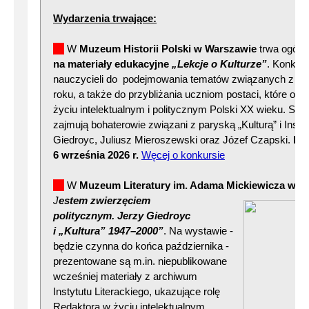
Wydarzenia trwające:
W
Muzeum Historii Polski w Warszawie
trwa ogóln
na materiały edukacyjne
„Lekcje o Kulturze”
. Konkur
nauczycieli do podejmowania tematów związanych z wy
roku, a także do przybliżania uczniom postaci, które ode
życiu intelektualnym i politycznym Polski XX wieku. Sz
zajmują bohaterowie związani z paryską „Kulturą” i Insty
Giedroyc, Juliusz Mieroszewski oraz Józef Czapski.
Pr
6 września 2026 r.
Węcej o konkursie
W
Muzeum Literatury im. Adama Mickiewicza w W
J
estem zwie
rzęciem
politycznym. Jerzy Giedroyc
i „Kultura” 1947–2000”
. Na wystawie -
będzie czynna do końca października -
prezentowane są m.in. niepublikowane
wcześniej materiały z archiwum
Instytutu Literackiego, ukazujące rolę
Redaktora w życiu intelektualnym