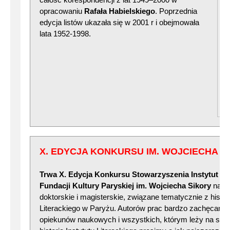
opracowaniu
Rafała Habielskiego
. Poprzednia
edycja listów ukazała się w 2001 r i obejmowała
lata 1952-1998.
X. EDYCJA KONKURSU IM. WOJCIECHA S
Trwa X. Edycja Konkursu Stowarzyszenia Instytut Lite
Fundacji Kultury Paryskiej im. Wojciecha Sikory
na na
doktorskie i magisterskie, związane tematycznie z histori
Literackiego w Paryżu. Autorów prac bardzo zachęcamy 
opiekunów naukowych i wszystkich, którym leży na ser