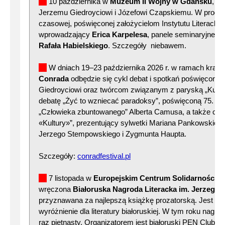
10 października w
Muzeum II Wojny w Gdańsku
, D
Jerzemu Giedroyciowi i Józefowi Czapskiemu. W progr
czasowej, poświęconej założycielom Instytutu Literackie
wprowadzający
Erica Karpelesa
, panele seminaryjne, 
Rafała Habielskiego
. Szczegóły niebawem.
W dniach 19–23 października 2026 r. w ramach krak
Conrada
odbędzie się cykl debat i spotkań poświęcony
Giedroyciowi oraz twórcom związanym z paryską „Kultu
debatę „Żyć to wzniecać paradoksy”, poświęconą 75. rocz
„Człowieka zbuntowanego” Alberta Camusa, a także cy
«Kultury»”, prezentujący sylwetki Mariana Pankowskiego
Jerzego Stempowskiego i Zygmunta Haupta.
Szczegóły:
conradfestival.pl
7 listopada w
Europejskim Centrum Solidarności 
wręczona
Białoruska Nagroda Literacka im. Jerzego 
przyznawana za najlepszą książkę prozatorską. Jest to 
wyróżnienie dla literatury białoruskiej. W tym roku nagr
raz piętnasty. Organizatorem jest białoruski PEN Club.