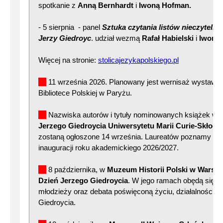
spotkanie z
Anną Bernhardt
i
Iwoną Hofman.
- 5 sierpnia - panel
Sztuka czytania listów nieczytelny
Jerzy Giedroyc
. udział wezmą
Rafał Habielski
i
Iwona
Więcej na stronie:
stolicajezykapolskiego.pl
11 września 2026. Planowany jest wernisaż wystawy
Bibliotece Polskiej w Paryżu.
Nazwiska autorów i tytuły nominowanych książek w 2
Jerzego Giedroycia Uniwersytetu Marii Curie-Skłodo
zostaną ogłoszone 14 września. Laureatów poznamy po
inauguracji roku akademickiego 2026/2027.
8 października, w
Muzeum Historii Polski w Warsz
Dzień Jerzego Giedroycia
. W jego ramach obędą się s
młodzieży oraz debata poświęconą życiu, działalności i 
Giedroycia.