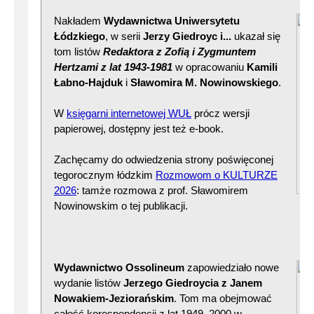
Nakładem
Wydawnictwa Uniwersytetu
Łódzkiego
, w serii
Jerzy Giedroyc i...
ukazał się
tom listów
Redaktora z Zofią i Zygmuntem
Hertzami z lat 1943-1981
w opracowaniu
Kamili
Łabno-Hajduk
i
Sławomira M. Nowinowskiego
.
W
księgarni internetowej WUŁ
prócz wersji
papierowej, dostępny jest też e-book.
Zachęcamy do odwiedzenia strony poświęconej
tegorocznym łódzkim
Rozmowom o KULTURZE
2026
: tamże rozmowa z prof. Sławomirem
Nowinowskim o tej publikacji.
Wydawnictwo Ossolineum
zapowiedziało nowe
wydanie listów
Jerzego Giedroycia z Janem
Nowakiem-Jeziorańskim
. Tom ma obejmować
całość korespondencji z lat 1949–2000 w