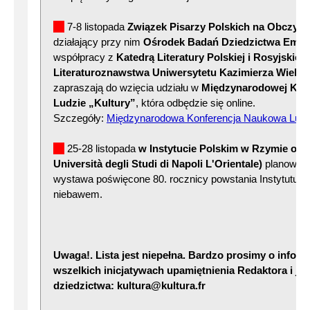
7-8 listopada
Związek Pisarzy Polskich na Obczyźn
działający przy nim
Ośrodek Badań Dziedzictwa Emigra
współpracy z
Katedrą Literatury Polskiej i Rosyjskiej
Literaturoznawstwa Uniwersytetu Kazimierza Wielk
zapraszają do wzięcia udziału w
Międzynarodowej Konf
Ludzie „Kultury”
, która odbędzie się online.
Szczegóły:
Międzynarodowa Konferencja Naukowa Ludzi
25-28 listopada
w Instytucie Polskim w Rzymie ora
Università degli Studi di Napoli L'Orientale)
planowana
wystawa poświęcone 80. rocznicy powstania Instytutu L
niebawem.
Uwaga!. Lista jest niepełna. Bardzo prosimy o infor
wszelkich inicjatywach upamiętnienia Redaktora i je
dziedzictwa: kultura@kultura.fr