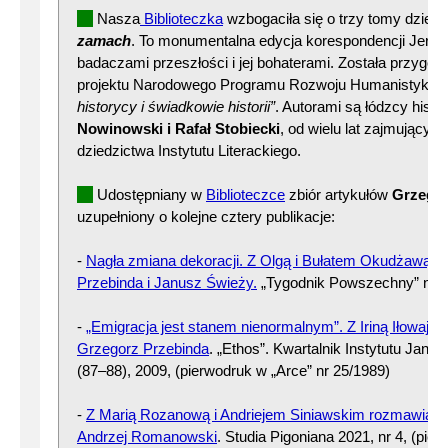
Nasza
Biblioteczka
wzbogaciła się o trzy tomy dzieła
zamach
. To monumentalna edycja korespondencji Jerze
badaczami przeszłości i jej bohaterami. Została przygo
projektu Narodowego Programu Rozwoju Humanistyki
„
historycy i świadkowie historii”
. Autorami są łódzcy hist
Nowinowski i Rafał Stobiecki
, od wielu lat zajmujący s
dziedzictwa Instytutu Literackiego.
Udostępniany w
Biblioteczce
zbiór artykułów
Grzegor
uzupełniony o kolejne cztery publikacje:
-
Nagła zmiana dekoracji. Z Olgą i Bułatem Okudżawą 
Przebinda i Janusz Świeży.
„Tygodnik Powszechny” nr 3
-
„Emigracja jest stanem nienormalnym”. Z Iriną Iłowajsk
Grzegorz Przebinda
. „Ethos”. Kwartalnik Instytutu Jana 
(87–88), 2009, (pierwodruk w „Arce” nr 25/1989)
-
Z Marią Rozanową i Andriejem Siniawskim rozmawiają 
Andrzej Romanowski
. Studia Pigoniana 2021, nr 4, (pie