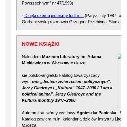
Powszechnym” nr 47/1993)
-
Dzięki czemu jesteśmy ludźmi..
.(Paryż, luty 1987 roku)
Gorbaniewską rozmawia Grzegorz Przebinda. Studia Pig
NOWE KSIĄŻKI
Nakładem
Muzeum Literatury im. Adama
Mickiewicza w Warszawie
ukazał
się polsko-angielski katalog towarzyszący
wystawie
„Jestem zwierzęciem politycznym”.
Jerzy
Giedroyc i „Kultura” 1947–2000 / ‘I am a
political animal’. Jerzy Giedroyc and the
Kultura monthly 1947–20
00
.
Autorami są twórcy wystawy
Agnieszka Papieska
i
And
Katalog zawiera m.in. kalendaria dziejów Instytutu Litera
Miłosza
.