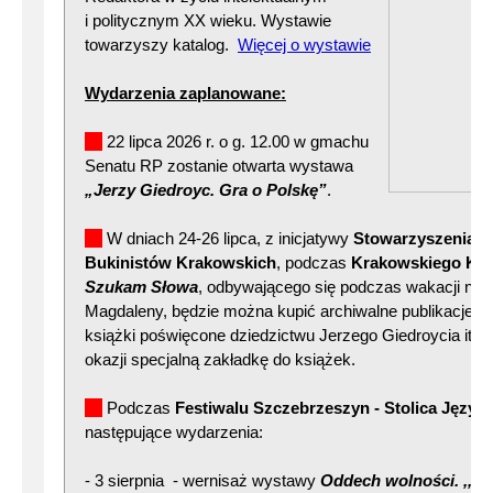
i politycznym XX wieku. Wystawie
towarzyszy katalog.
Więcej o wystawie
Wydarzenia zaplanowane:
22 lipca 2026 r. o g. 12.00 w gmachu
Senatu RP zostanie otwarta wystawa
„Jerzy Giedroyc. Gra o Polskę”
.
W dniach 24-26 lipca, z inicjatywy
Stowarzyszenia A
Bukinistów Krakowskich
, podczas
Krakowskiego Kie
Szukam Słowa
, odbywającego się podczas wakacji na P
Magdaleny, będzie można kupić archiwalne publikacje Inst
książki poświęcone dziedzictwu Jerzego Giedroycia itp. 
okazji specjalną zakładkę do książek.
Podczas
Festiwalu Szczebrzeszyn - Stolica Język
następujące wydarzenia:
- 3 sierpnia - wernisaż wystawy
Oddech wolności. ,,Ku