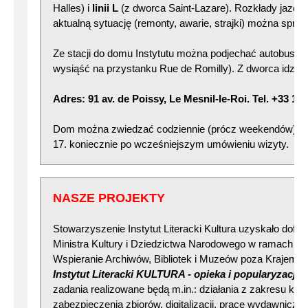
Halles) i
linii L
(z dworca Saint-Lazare). Rozkłady jazdy 
aktualną sytuację (remonty, awarie, strajki) można spra
Ze stacji do domu Instytutu można podjechać autobusem 
wysiąść na przystanku Rue de Romilly). Z dworca idzie 
Adres: 91 av. de Poissy, Le Mesnil-le-Roi. Tel. +33 1 3
Dom można zwiedzać codziennie (prócz weekendów) w g.
17. koniecznie po wcześniejszym umówieniu wizyty.
NASZE PROJEKTY
Stowarzyszenie Instytut Literacki Kultura uzyskało dof
Ministra Kultury i Dziedzictwa Narodowego w ramach p
Wspieranie Archiwów, Bibliotek i Muzeów poza Krajem 2
Instytut Literacki KULTURA - opieka i popularyzacja
zadania realizowane będą m.in.: działania z zakresu kons
zabezpieczenia zbiorów, digitalizacji, prace wydawnicze