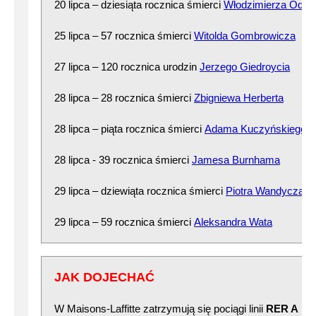
20 lipca – dziesiąta rocznica śmierci
Włodzimierza Odoj
25 lipca – 57 rocznica śmierci
Witolda Gombrowicza
27 lipca – 120 rocznica urodzin
Jerzego Giedroycia
28 lipca – 28 rocznica śmierci
Zbigniewa Herberta
28 lipca – piąta rocznica śmierci
Adama Kuczyńskiego
28 lipca - 39 rocznica śmierci
Jamesa Burnhama
29 lipca – dziewiąta rocznica śmierci
Piotra Wandycza
29 lipca – 59 rocznica śmierci
Aleksandra Wata
JAK DOJECHAĆ
W Maisons-Laffitte zatrzymują się pociągi linii
RER A
(np