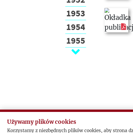
1953
1954
1955
1956
1957
1958
1959
1960
1961
Używamy plików cookies
Korzystamy z niezbędnych plików cookies, aby strona d