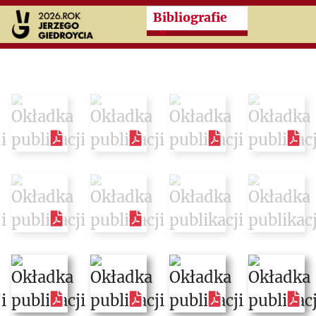
Przeskocz do treści zasad
Bibliografie