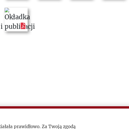
ziałała prawidłowo. Za Twoją zgodą