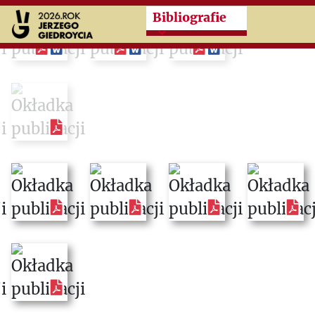
Przeskocz do treści zasad
Bibliografie