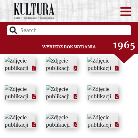
1963
1964
1965
Wybierz rok wydania
1966
1967
1968
1969
1970