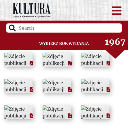
1965
1966
1967
Wybierz rok wydania
1968
1969
1970
1971
1972