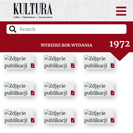
1970
1971
1972
Wybierz rok wydania
1973
1974
1975
1976
1977