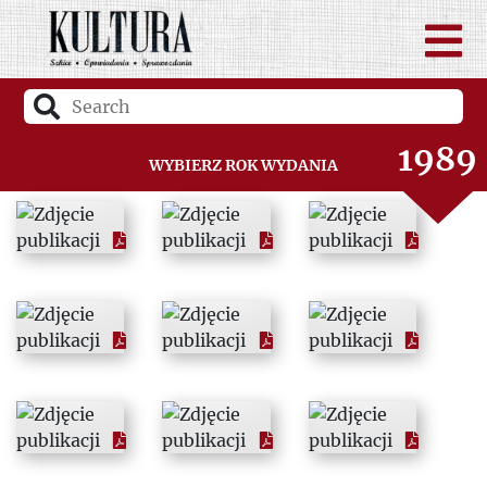
1987
1988
1989
Wybierz rok wydania
1990
1991
1992
1993
1994