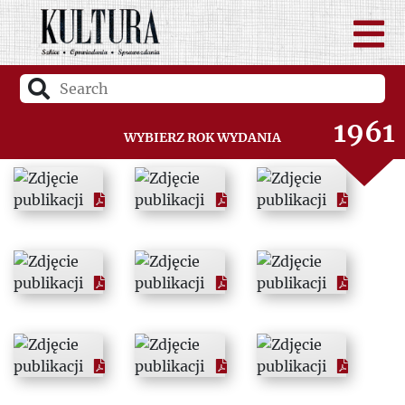
1959
1960
1961
Wybierz rok wydania
1962
1963
1964
1965
1966