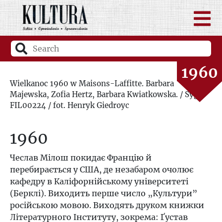
1958
1959
1960
Wielkanoc 1960 w Maisons-Laffitte. Barbara
Majewska, Zofia Hertz, Barbara Kwiatkowska. / Sygn.
1961
FIL00224 / fot. Henryk Giedroyc
1962
1960
1963
Чеслав Мілош покидає Францію й
перебирається у США, де незабаром очолює
1964
кафедру в Каліфорнійському університеті
(Берклі). Виходить перше число „Культури”
1965
російською мовою. Виходять друком книжки
Літературного Інституту, зокрема: Ґустав