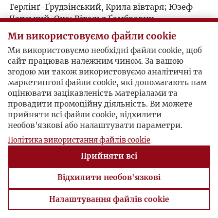
Герлінґ-Ґрудзінський, Крила вівтаря; Юзеф
1966
Чапський, Око; Вітольд Ґомбрович,
Порнографія; Лео Ліпський, Пйотрусь; Олдос
Ми використовуємо файли cookie
1967
Гакслі, Прекрасний новий світ.
Ми використовуємо необхідні файли cookie, щоб
ПОЛЬЩА
сайт працював належним чином. За вашою
1968
Боротьба за хрест у Новій Гуті.
згодою ми також використовуємо аналітичні та
СВІТ
маркетингові файли cookie, які допомагають нам
Совєтські винищувачі збивають
1969
оцінювати зацікавленість матеріалами та
американський шпигунський літак U2; його
провадити промоційну діяльність. Ви можете
пілот потрапляє у полон.
прийняти всі файли cookie, відхилити
1970
необов'язкові або налаштувати параметри.
Політика використання файлів cookie
1971
Прийняти всі
1972
Відхилити необов'язкові
1973
Налаштування файлів cookie
Налаштування файлів cookie