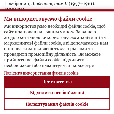
Ґомбрович,
Щоденник, том ІІ
(1957–1961).
1968
ПОЛЬЩА
Ганна Рудзинська, секретар опозиційного
Ми використовуємо файли cookie
1969
Клубу Кривого Кола, засуджена на рік в’язниці
Ми використовуємо необхідні файли cookie, щоб
за співпрацю з Культурою. Варшавський Клуб
сайт працював належним чином. За вашою
1970
Кривого Кола закривають.
згодою ми також використовуємо аналітичні та
СВІТ
маркетингові файли cookie, які допомагають нам
Ув’язнення Нельсона Мандели. Кубинська
1971
оцінювати зацікавленість матеріалами та
криза.
провадити промоційну діяльність. Ви можете
прийняти всі файли cookie, відхилити
1972
необов'язкові або налаштувати параметри.
Політика використання файлів cookie
1973
Прийняти всі
1974
Відхилити необов'язкові
1975
Налаштування файлів cookie
Налаштування файлів cookie