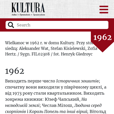
1960
1961
1962
Wielkanoc w 1962 r. w domu Kultury. Przy stole
siedzą: Aleksander Wat, Stefan Kisielewski, Zofia
1963
Hertz. / Sygn. FIL02308 / fot. Henryk Giedroyc
1964
1962
1965
Виходить першe число
Історичних зошитів
;
спочатку вони виходили у піврічному циклі, а
1966
від 1973 року стали квартальником. Виходять
зокрема книжки: Юзеф Чапський,
На
1967
нелюдській землі
; Чеслав Мілош,
Людина серед
скорпіонів
і
Король Попель та інші вірш
і; Вітольд