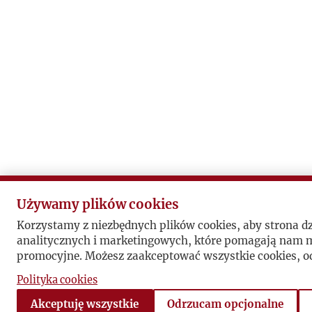
Używamy plików cookies
Korzystamy z niezbędnych plików cookies, aby strona d
analitycznych i marketingowych, które pomagają nam mi
promocyjne. Możesz zaakceptować wszystkie cookies, od
Polityka cookies
Akceptuję wszystkie
Odrzucam opcjonalne
book
Pomiń sekcję linków społecznościowych
Powrót do sekcji linków społecznościowych
Instagram
Vimeo