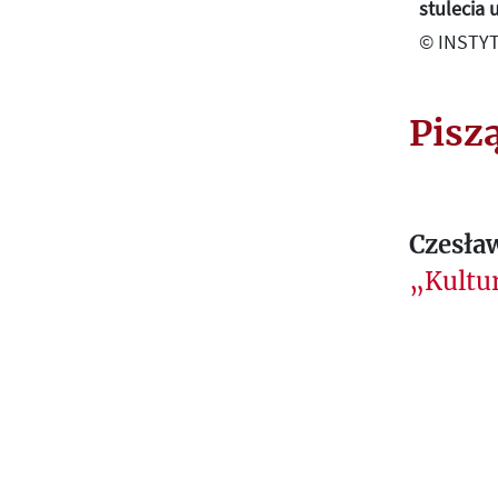
stulecia 
© INSTYT
Pisz
Czesław
„Kultu