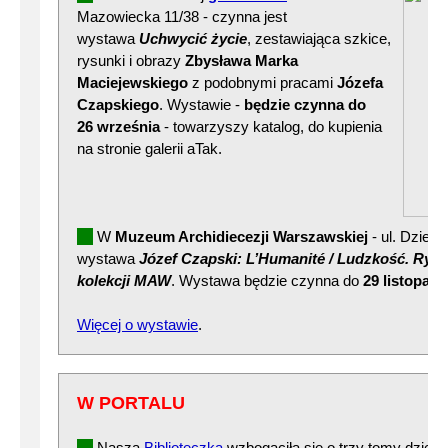
Mazowiecka 11/38 - czynna jest
wystawa
Uchwycić życie
, zestawiająca szkice,
rysunki i obrazy
Zbysława Marka
Maciejewskiego
z podobnymi pracami
Józefa
Czapskiego
. Wystawie -
będzie czynna do
26 września
- towarzyszy katalog, do kupienia
na stronie galerii aTak.
W
Muzeum Archidiecezji Warszawskiej
- ul. Dzieka
wystawa
Józef Czapski: L’Humanité / Ludzkość. Rysu
kolekcji MAW
. Wystawa będzie czynna do
29 listopada
Więcej o wystawie
.
W PORTALU
Nasza
Biblioteczka
wzbogaciła się o trzy tomy dzieła