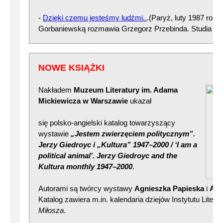
-
Dzięki czemu jesteśmy ludźmi..
.(Paryż, luty 1987 roku)
Gorbaniewską rozmawia Grzegorz Przebinda. Studia Pig
NOWE KSIĄŻKI
Nakładem
Muzeum Literatury im. Adama
Mickiewicza w Warszawie
ukazał
się polsko-angielski katalog towarzyszący
wystawie
„Jestem zwierzęciem politycznym”.
Jerzy
Giedroyc i „Kultura” 1947–2000 / ‘I am a
political animal’. Jerzy Giedroyc and the
Kultura monthly 1947–20
00
.
Autorami są twórcy wystawy
Agnieszka Papieska
i
And
Katalog zawiera m.in. kalendaria dziejów Instytutu Litera
Miłosza
.