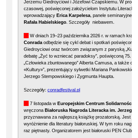
Jerzemu Giedroyciowi i Józefowi Czapskiemu. W progr
czasowej, poświęconej założycielom Instytutu Literackie
wprowadzający
Erica Karpelesa
, panele seminaryjne, 
Rafała Habielskiego
. Szczegóły niebawem.
W dniach 19–23 października 2026 r. w ramach krak
Conrada
odbędzie się cykl debat i spotkań poświęcony
Giedroyciowi oraz twórcom związanym z paryską „Kultu
debatę „Żyć to wzniecać paradoksy”, poświęconą 75. rocz
„Człowieka zbuntowanego” Alberta Camusa, a także cy
«Kultury»”, prezentujący sylwetki Mariana Pankowskiego
Jerzego Stempowskiego i Zygmunta Haupta.
Szczegóły:
conradfestival.pl
7 listopada w
Europejskim Centrum Solidarności 
wręczona
Białoruska Nagroda Literacka im. Jerzego 
przyznawana za najlepszą książkę prozatorską. Jest to 
wyróżnienie dla literatury białoruskiej. W tym roku nagr
raz piętnasty. Organizatorem jest białoruski PEN Club.