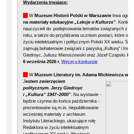
Wydarzenia trwające:
W
Muzeum Historii Polski w Warszawie
trwa ogóln
na materiały edukacyjne
„Lekcje o Kulturze”
. Konkur
nauczycieli do podejmowania tematów związanych z wy
roku, a także do przybliżania uczniom postaci, które ode
życiu intelektualnym i politycznym Polski XX wieku. Sz
zajmują bohaterowie związani z paryską „Kulturą” i Insty
Giedroyc, Juliusz Mieroszewski oraz Józef Czapski.
Pr
6 września 2026 r.
Węcej o konkursie
W
Muzeum Literatury im. Adama Mickiewicza w W
J
estem zwie
rzęciem
politycznym. Jerzy Giedroyc
i „Kultura” 1947–2000”
. Na wystawie -
będzie czynna do końca października -
prezentowane są m.in. niepublikowane
wcześniej materiały z archiwum
Instytutu Literackiego, ukazujące rolę
Redaktora w życiu intelektualnym
i politycznym XX wieku. Wystawie