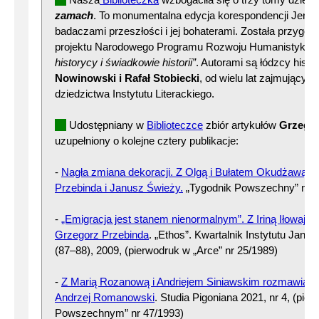
zamach
. To monumentalna edycja korespondencji Jerze
badaczami przeszłości i jej bohaterami. Została przygo
projektu Narodowego Programu Rozwoju Humanistyki
„
historycy i świadkowie historii”
. Autorami są łódzcy hist
Nowinowski i Rafał Stobiecki
, od wielu lat zajmujący s
dziedzictwa Instytutu Literackiego.
Udostępniany w
Biblioteczce
zbiór artykułów
Grzegor
uzupełniony o kolejne cztery publikacje:
-
Nagła zmiana dekoracji. Z Olgą i Bułatem Okudżawą 
Przebinda i Janusz Świeży.
„Tygodnik Powszechny” nr 3
-
„Emigracja jest stanem nienormalnym”. Z Iriną Iłowajsk
Grzegorz Przebinda
. „Ethos”. Kwartalnik Instytutu Jana 
(87–88), 2009, (pierwodruk w „Arce” nr 25/1989)
-
Z Marią Rozanową i Andriejem Siniawskim rozmawiają 
Andrzej Romanowski
. Studia Pigoniana 2021, nr 4, (pie
Powszechnym” nr 47/1993)