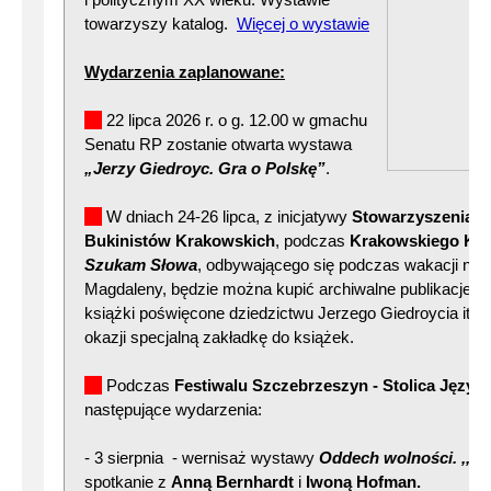
towarzyszy katalog.
Więcej o wystawie
Wydarzenia zaplanowane:
22 lipca 2026 r. o g. 12.00 w gmachu
Senatu RP zostanie otwarta wystawa
„Jerzy Giedroyc. Gra o Polskę”
.
W dniach 24-26 lipca, z inicjatywy
Stowarzyszenia A
Bukinistów Krakowskich
, podczas
Krakowskiego Kie
Szukam Słowa
, odbywającego się podczas wakacji na P
Magdaleny, będzie można kupić archiwalne publikacje Inst
książki poświęcone dziedzictwu Jerzego Giedroycia itp. 
okazji specjalną zakładkę do książek.
Podczas
Festiwalu Szczebrzeszyn - Stolica Język
następujące wydarzenia:
- 3 sierpnia - wernisaż wystawy
Oddech wolności. ,,Ku
spotkanie z
Anną Bernhardt
i
Iwoną Hofman.