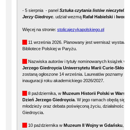
- 5 sierpnia - panel
Sztuka czytania listów nieczytelny
Jerzy Giedroyc
. udział wezmą
Rafał Habielski
i
Iwona
Więcej na stronie:
stolicajezykapolskiego.pl
11 września 2026. Planowany jest wernisaż wystawy
Bibliotece Polskiej w Paryżu.
Nazwiska autorów i tytuły nominowanych książek w 2
Jerzego Giedroycia Uniwersytetu Marii Curie-Skłodo
zostaną ogłoszone 14 września. Laureatów poznamy po
inauguracji roku akademickiego 2026/2027.
8 października, w
Muzeum Historii Polski w Warsz
Dzień Jerzego Giedroycia
. W jego ramach obędą się s
młodzieży oraz debata poświęconą życiu, działalności i 
Giedroycia.
10 października w
Muzeum II Wojny w Gdańsku
, D