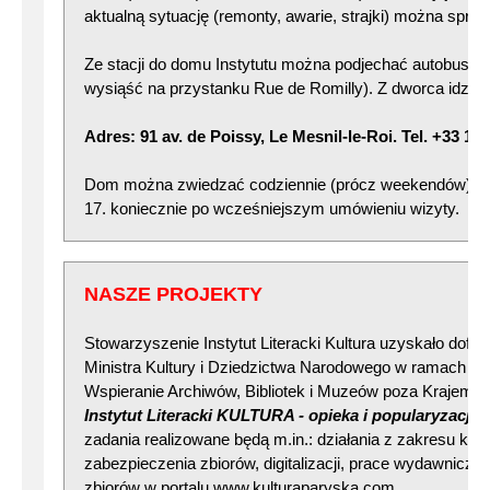
aktualną sytuację (remonty, awarie, strajki) można spra
Ze stacji do domu Instytutu można podjechać autobusem 
wysiąść na przystanku Rue de Romilly). Z dworca idzie 
Adres: 91 av. de Poissy, Le Mesnil-le-Roi. Tel. +33 1 3
Dom można zwiedzać codziennie (prócz weekendów) w g.
17. koniecznie po wcześniejszym umówieniu wizyty.
NASZE PROJEKTY
Stowarzyszenie Instytut Literacki Kultura uzyskało dof
Ministra Kultury i Dziedzictwa Narodowego w ramach p
Wspieranie Archiwów, Bibliotek i Muzeów poza Krajem 2
Instytut Literacki KULTURA - opieka i popularyzacja
zadania realizowane będą m.in.: działania z zakresu kons
zabezpieczenia zbiorów, digitalizacji, prace wydawnicze
zbiorów w portalu www.kulturaparyska.com.