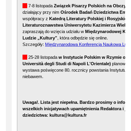
7-8 listopada
Związek Pisarzy Polskich na Obczyźn
działający przy nim
Ośrodek Badań Dziedzictwa Emigra
współpracy z
Katedrą Literatury Polskiej i Rosyjskiej
Literaturoznawstwa Uniwersytetu Kazimierza Wielk
zapraszają do wzięcia udziału w
Międzynarodowej Konf
Ludzie „Kultury”
, która odbędzie się online.
Szczegóły:
Międzynarodowa Konferencja Naukowa Ludzi
25-28 listopada
w Instytucie Polskim w Rzymie ora
Università degli Studi di Napoli L'Orientale)
planowana
wystawa poświęcone 80. rocznicy powstania Instytutu L
niebawem.
Uwaga!. Lista jest niepełna. Bardzo prosimy o infor
wszelkich inicjatywach upamiętnienia Redaktora i je
dziedzictwa: kultura@kultura.fr