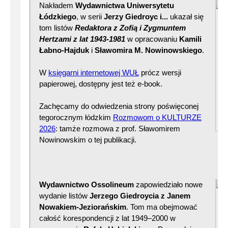
Nakładem
Wydawnictwa Uniwersytetu
Łódzkiego
, w serii
Jerzy Giedroyc i...
ukazał się
tom listów
Redaktora z Zofią i Zygmuntem
Hertzami z lat 1943-1981
w opracowaniu
Kamili
Łabno-Hajduk
i
Sławomira M. Nowinowskiego
.
W
księgarni internetowej WUŁ
prócz wersji
papierowej, dostępny jest też e-book.
Zachęcamy do odwiedzenia strony poświęconej
tegorocznym łódzkim
Rozmowom o KULTURZE
2026
: tamże rozmowa z prof. Sławomirem
Nowinowskim o tej publikacji.
Wydawnictwo Ossolineum
zapowiedziało nowe
wydanie listów
Jerzego Giedroycia z Janem
Nowakiem-Jeziorańskim
. Tom ma obejmować
całość korespondencji z lat 1949–2000 w