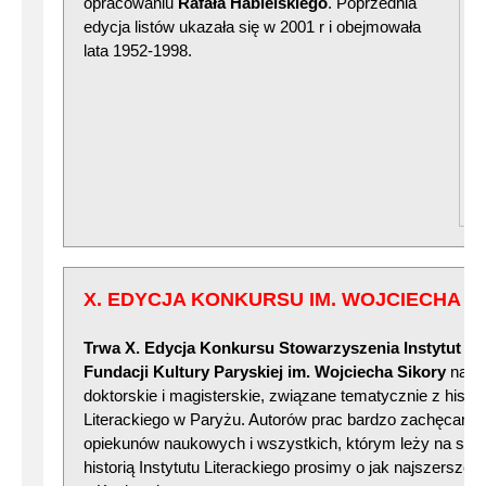
opracowaniu
Rafała Habielskiego
. Poprzednia
edycja listów ukazała się w 2001 r i obejmowała
lata 1952-1998.
X. EDYCJA KONKURSU IM. WOJCIECHA S
Trwa X. Edycja Konkursu Stowarzyszenia Instytut Lite
Fundacji Kultury Paryskiej im. Wojciecha Sikory
na na
doktorskie i magisterskie, związane tematycznie z histori
Literackiego w Paryżu. Autorów prac bardzo zachęcamy 
opiekunów naukowych i wszystkich, którym leży na ser
historią Instytutu Literackiego prosimy o jak najszersze 