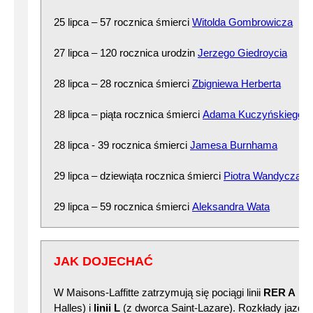
25 lipca – 57 rocznica śmierci
Witolda Gombrowicza
27 lipca – 120 rocznica urodzin
Jerzego Giedroycia
28 lipca – 28 rocznica śmierci
Zbigniewa Herberta
28 lipca – piąta rocznica śmierci
Adama Kuczyńskiego
28 lipca - 39 rocznica śmierci
Jamesa Burnhama
29 lipca – dziewiąta rocznica śmierci
Piotra Wandycza
29 lipca – 59 rocznica śmierci
Aleksandra Wata
JAK DOJECHAĆ
W Maisons-Laffitte zatrzymują się pociągi linii
RER A
(np
Halles) i
linii L
(z dworca Saint-Lazare). Rozkłady jazdy 