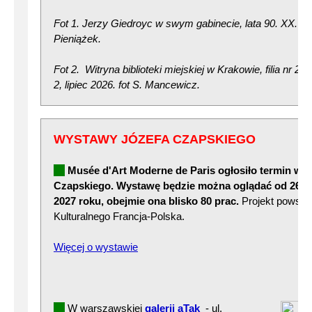
Fot 1. Jerzy Giedroyc w swym gabinecie, lata 90. XX. w.,
Pieniążek.
Fot 2. Witryna biblioteki miejskiej w Krakowie, filia nr 22
2, lipiec 2026. fot S. Mancewicz.
WYSTAWY JÓZEFA CZAPSKIEGO
Musée d'Art Moderne de Paris
ogłosiło termin wy
Czapskiego. Wystawę będzie można oglądać od 26 ma
2027 roku, obejmie ona blisko 80 prac.
Projekt powsta
Kulturalnego Francja-Polska.
Więcej o wystawie
W warszawskiej
galerii aTak
- ul.