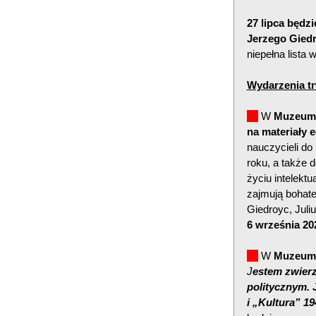
27 lipca będz
Jerzego Gied
niepełna lista
Wydarzenia tr
W
Muzeum H
na materiały 
nauczycieli d
roku, a także 
życiu intelekt
zajmują bohate
Giedroyc, Juli
6 września 202
W
Muzeum 
J
estem zwie
r
politycznym. 
i „Kultura” 1