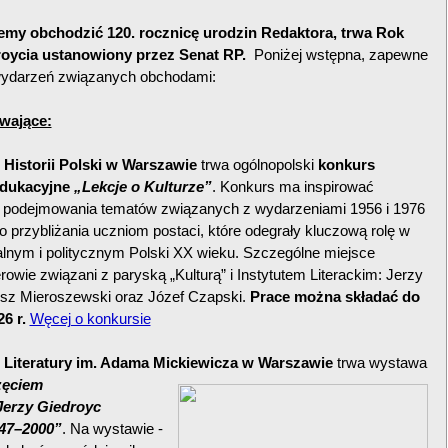
iemy obchodzić 120. rocznicę urodzin Redaktora, trwa Rok
roycia ustanowiony przez Senat RP.
Poniżej wstępna, zapewne
 wydarzeń związanych obchodami:
wające:
istorii Polski w Warszawie
trwa ogólnopolski
konkurs
edukacyjne
„Lekcje o Kulturze”
. Konkurs ma inspirować
o podejmowania tematów związanych z wydarzeniami 1956 i 1976
do przybliżania uczniom postaci, które odegrały kluczową rolę w
ualnym i politycznym Polski XX wieku. Szczególne miejsce
rowie związani z paryską „Kulturą” i Instytutem Literackim: Jerzy
usz Mieroszewski oraz Józef Czapski.
Prace można składać do
6 r.
Węcej o konkursie
Literatury im. Adama Mickiewicza w Warszawie
trwa wystawa
zęciem
Jerzy Giedroyc
947–2000”
. Na wystawie -