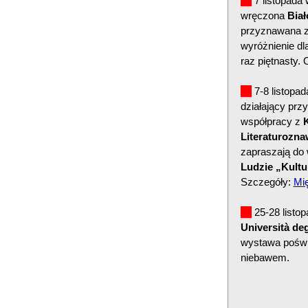
7 listopada
wręczona
Biał
przyznawana za
wyróżnienie dl
raz piętnasty.
7-8 listopa
działający prz
współpracy z
K
Literaturozn
zapraszają do 
Ludzie „Kultu
Szczegóły:
Mi
25-28 listo
Università deg
wystawa poświę
niebawem.