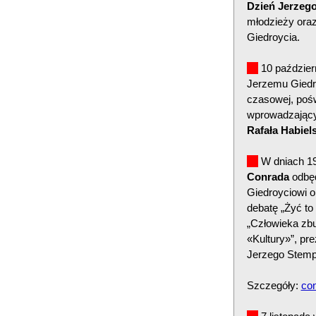
Dzień Jerzego
młodzieży oraz
Giedroycia.
10 paździer
Jerzemu Giedr
czasowej, pośw
wprowadzając
Rafała Habiel
W dniach 19
Conrada
odbęd
Giedroyciowi 
debatę „Żyć to
„Człowieka zb
«Kultury»”, pr
Jerzego Stemp
Szczegóły:
con