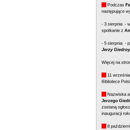
Podczas
Fe
następujące w
- 3 sierpnia -
spotkanie z
An
- 5 sierpnia - 
Jerzy Giedroy
Więcej na stro
11 września
Bibliotece Pol
Nazwiska au
Jerzego Giedr
zostaną ogłos
inauguracji ro
8 październ