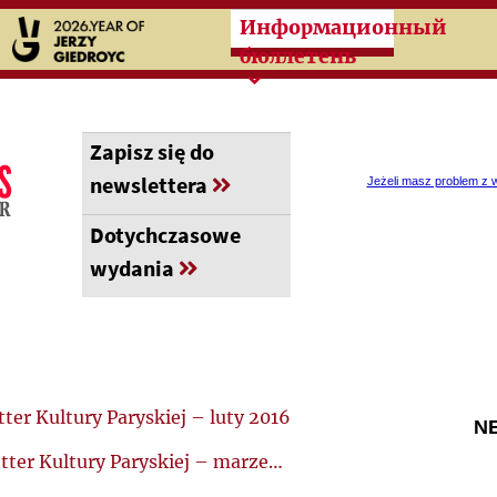
Przeskocz do treści zasad
Информационный
бюллетень
Zapisz się do
newslettera
Jeżeli masz problem z wy
Dotychczasowe
wydania
ter Kultury Paryskiej – luty 2016
N
2. Newsletter Kultury Paryskiej – marzec 2016