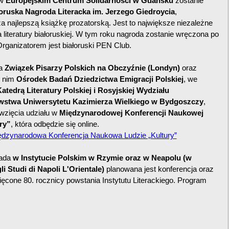
 w
Europejskim Centrum Solidarności w Gdańsku
zostanie
oruska Nagroda Literacka im. Jerzego Giedroycia
,
 najlepszą książkę prozatorską. Jest to największe niezależne
a literatury białoruskiej. W tym roku nagroda zostanie wręczona po
 Organizatorem jest białoruski PEN Club.
da
Związek Pisarzy Polskich na Obczyźnie (Londyn)
oraz
y nim
Ośrodek Badań Dziedzictwa Emigracji Polskiej
, we
atedrą Literatury Polskiej i Rosyjskiej Wydziału
awstwa Uniwersytetu Kazimierza Wielkiego w Bydgoszczy
,
wzięcia udziału w
Międzynarodowej Konferencji Naukowej
ry”
, która odbędzie się online.
ędzynarodowa Konferencja Naukowa Ludzie „Kultury”
pada
w Instytucie Polskim w Rzymie oraz w Neapolu (w
li Studi di Napoli L'Orientale)
planowana jest konferencja oraz
cone 80. rocznicy powstania Instytutu Literackiego. Program