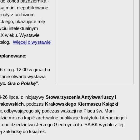
do końca października -
ą m.in. niepublikowane
riały z archiwum
ackiego, ukazujące rolę
ciu intelektualnym
XX wieku. Wystawie
talog.
Więcej o wystawie
aplanowane:
6 r. o g. 12.00 w gmachu
tanie otwarta wystawa
yc. Gra o Polskę”
.
26 lipca, z inicjatywy
Stowarzyszenia Antykwariuszy i
rakowskich
, podczas
Krakowskiego Kiermaszu Książki
a
, odbywającego się podczas wakacji na Placu św. Marii
zie można kupić archiwalne publikacje Instytutu Literackiego i
cone dziedzictwu Jerzego Giedroycia itp. SAiBK wydało z tej
ną zakładkę do książek.