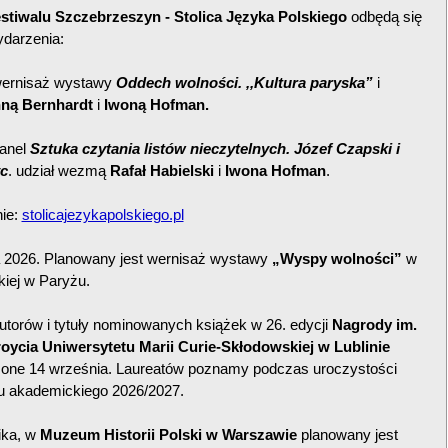
stiwalu Szczebrzeszyn - Stolica Języka Polskiego
odbędą się
ydarzenia:
 wernisaż wystawy
Oddech wolności. ,,Kultura paryska”
i
ną Bernhardt
i
Iwoną Hofman.
panel
Sztuka czytania listów nieczytelnych. Józef Czapski i
c
. udział wezmą
Rafał Habielski
i
Iwona Hofman
.
nie:
stolicajezykapolskiego.pl
 2026. Planowany jest wernisaż wystawy
„Wyspy wolności”
w
skiej w Paryżu.
torów i tytuły nominowanych książek w 26. edycji
Nagrody im.
oycia Uniwersytetu Marii Curie-Skłodowskiej w Lublinie
zone 14 września. Laureatów poznamy podczas uroczystości
ku akademickiego 2026/2027.
ika, w
Muzeum Historii Polski w Warszawie
planowany jest