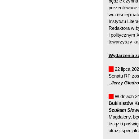
będzie czynna 
prezentowane s
wcześniej mate
Instytutu Liter
Redaktora w ży
i politycznym 
towarzyszy ka
Wydarzenia z
22 lipca 202
Senatu RP zos
„Jerzy Giedro
W dniach 24-
Bukinistów K
Szukam Słow
Magdaleny, będ
książki poświę
okazji specjal