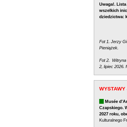
Uwaga!. Lista
wszelkich ini
dziedzictwa: 
Fot 1. Jerzy G
Pieniążek.
Fot 2. Witryna 
2, lipiec 2026.
WYSTAWY 
Musée d'Ar
Czapskiego. W
2027 roku, obe
Kulturalnego F