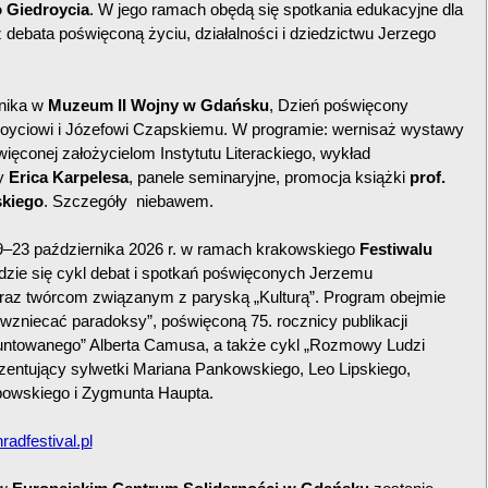
 Giedroycia
. W jego ramach obędą się spotkania edukacyjne dla
 debata poświęconą życiu, działalności i dziedzictwu Jerzego
nika w
Muzeum II Wojny w Gdańsku
, Dzień poświęcony
oyciowi i Józefowi Czapskiemu. W programie: wernisaż wystawy
ięconej założycielom Instytutu Literackiego, wykład
y
Erica Karpelesa
, panele seminaryjne, promocja książki
prof.
skiego
. Szczegóły niebawem.
–23 października 2026 r. w ramach krakowskiego
Festiwalu
zie się cykl debat i spotkań poświęconych Jerzemu
oraz twórcom związanym z paryską „Kulturą”. Program obejmie
 wzniecać paradoksy”, poświęconą 75. rocznicy publikacji
untowanego” Alberta Camusa, a także cykl „Rozmowy Ludzi
ezentujący sylwetki Mariana Pankowskiego, Leo Lipskiego,
owskiego i Zygmunta Haupta.
radfestival.pl