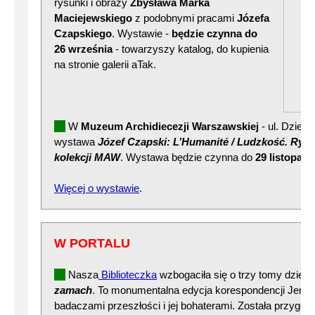
rysunki i obrazy
Zbysława Marka
Maciejewskiego
z podobnymi pracami
Józefa
Czapskiego
. Wystawie -
będzie czynna do
26 września
- towarzyszy katalog, do kupienia
na stronie galerii aTak.
W
Muzeum Archidiecezji Warszawskiej
- ul. Dzieka
wystawa
Józef Czapski: L’Humanité / Ludzkość. Rysu
kolekcji MAW
. Wystawa będzie czynna do
29 listopada
Więcej o wystawie
.
W PORTALU
Nasza
Biblioteczka
wzbogaciła się o trzy tomy dzieła
zamach
. To monumentalna edycja korespondencji Jerze
badaczami przeszłości i jej bohaterami. Została przygo