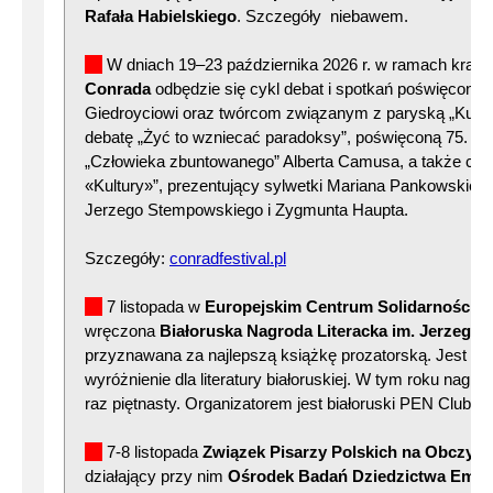
Rafała Habielskiego
. Szczegóły niebawem.
W dniach 19–23 października 2026 r. w ramach krak
Conrada
odbędzie się cykl debat i spotkań poświęcony
Giedroyciowi oraz twórcom związanym z paryską „Kultu
debatę „Żyć to wzniecać paradoksy”, poświęconą 75. rocz
„Człowieka zbuntowanego” Alberta Camusa, a także cy
«Kultury»”, prezentujący sylwetki Mariana Pankowskiego
Jerzego Stempowskiego i Zygmunta Haupta.
Szczegóły:
conradfestival.pl
7 listopada w
Europejskim Centrum Solidarności 
wręczona
Białoruska Nagroda Literacka im. Jerzego 
przyznawana za najlepszą książkę prozatorską. Jest to 
wyróżnienie dla literatury białoruskiej. W tym roku nagr
raz piętnasty. Organizatorem jest białoruski PEN Club.
7-8 listopada
Związek Pisarzy Polskich na Obczyźn
działający przy nim
Ośrodek Badań Dziedzictwa Emigra