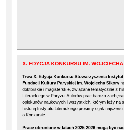
X. EDYCJA KONKURSU IM. WOJCIECHA S
Trwa X. Edycja Konkursu Stowarzyszenia Instytut Lite
Fundacji Kultury Paryskiej im. Wojciecha Sikory
na na
doktorskie i magisterskie, związane tematycznie z histori
Literackiego w Paryżu. Autorów prac bardzo zachęcamy 
opiekunów naukowych i wszystkich, którym leży na ser
historią Instytutu Literackiego prosimy o jak najszersze 
o Konkursie.
Prace obronione w latach 2025-2026 mogą być nadsy