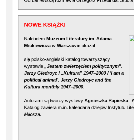
Gorbaniewską rozmawia Grzegorz Przebinda. Studia Pig
NOWE KSIĄŻKI
Nakładem
Muzeum Literatury im. Adama
Mickiewicza w Warszawie
ukazał
się polsko-angielski katalog towarzyszący
wystawie
„Jestem zwierzęciem politycznym”.
Jerzy
Giedroyc i „Kultura” 1947–2000 / ‘I am a
political animal’. Jerzy Giedroyc and the
Kultura monthly 1947–20
00
.
Autorami są twórcy wystawy
Agnieszka Papieska
i
And
Katalog zawiera m.in. kalendaria dziejów Instytutu Litera
Miłosza
.