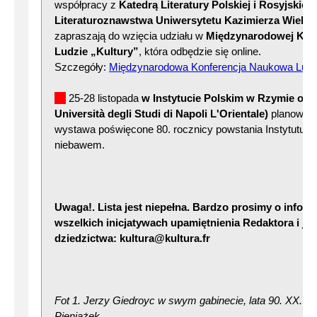
współpracy z
Katedrą Literatury Polskiej i Rosyjskiej
Literaturoznawstwa Uniwersytetu Kazimierza Wielk
zapraszają do wzięcia udziału w
Międzynarodowej Konf
Ludzie „Kultury”
, która odbędzie się online.
Szczegóły:
Międzynarodowa Konferencja Naukowa Ludzi
25-28 listopada
w Instytucie Polskim w Rzymie ora
Università degli Studi di Napoli L'Orientale)
planowana
wystawa poświęcone 80. rocznicy powstania Instytutu L
niebawem.
Uwaga!. Lista jest niepełna. Bardzo prosimy o infor
wszelkich inicjatywach upamiętnienia Redaktora i je
dziedzictwa: kultura@kultura.fr
Fot 1. Jerzy Giedroyc w swym gabinecie, lata 90. XX. w.,
Pieniążek.