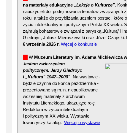
na materiały edukacyjne
„Lekcje o Kulturze”
. Konkur
nauczycieli do podejmowania tematów związanych z wy
roku, a także do przybliżania uczniom postaci, które ode
życiu intelektualnym i politycznym Polski XX wieku. Sz
zajmują bohaterowie związani z paryską „Kulturą” i Insty
Giedroyc, Juliusz Mieroszewski oraz Józef Czapski.
Pr
6 września 2026 r.
Węcej o konkursie
W
Muzeum Literatury im. Adama Mickiewicza w W
J
estem zwie
rzęciem
politycznym. Jerzy Giedroyc
i „Kultura” 1947–2000”
. Na wystawie -
będzie czynna do końca października -
prezentowane są m.in. niepublikowane
wcześniej materiały z archiwum
Instytutu Literackiego, ukazujące rolę
Redaktora w życiu intelektualnym
i politycznym XX wieku. Wystawie
towarzyszy katalog.
Więcej o wystawie