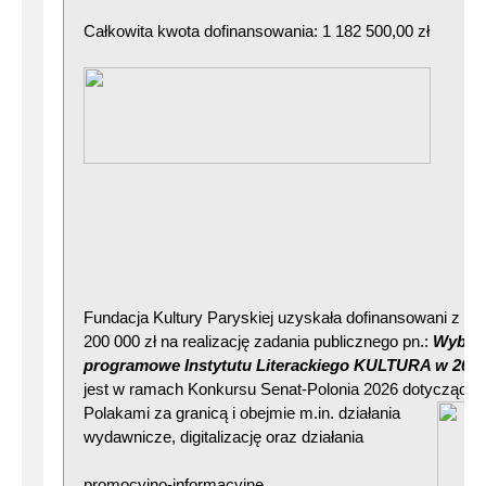
Całkowita kwota dofinansowania: 1 182 500,00 zł
Fundacja Kultury Paryskiej uzyskała dofinansowani z Ka
200 000 zł na realizację zadania publicznego pn.:
Wybran
programowe Instytutu Literackiego KULTURA w 2026 
jest w ramach Konkursu Senat-Polonia 2026 dotyczącego 
Polakami za granic
ą i obejmie m.in. działania
wydawnicze, digitalizację oraz działania
promocyjno-informacyjne.