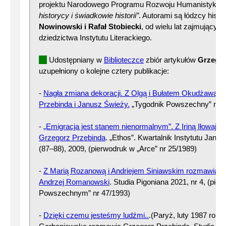
projektu Narodowego Programu Rozwoju Humanistyki
„
historycy i świadkowie historii”
. Autorami są łódzcy hist
Nowinowski i Rafał Stobiecki
, od wielu lat zajmujący s
dziedzictwa Instytutu Literackiego.
Udostępniany w
Biblioteczce
zbiór artykułów
Grzegor
uzupełniony o kolejne cztery publikacje:
-
Nagła zmiana dekoracji. Z Olgą i Bułatem Okudżawą 
Przebinda i Janusz Świeży.
„Tygodnik Powszechny” nr 3
-
„Emigracja jest stanem nienormalnym”. Z Iriną Iłowajsk
Grzegorz Przebinda
. „Ethos”. Kwartalnik Instytutu Jana 
(87–88), 2009, (pierwodruk w „Arce” nr 25/1989)
-
Z Marią Rozanową i Andriejem Siniawskim rozmawiają 
Andrzej Romanowski
. Studia Pigoniana 2021, nr 4, (pie
Powszechnym” nr 47/1993)
-
Dzięki czemu jesteśmy ludźmi..
.(Paryż, luty 1987 roku)