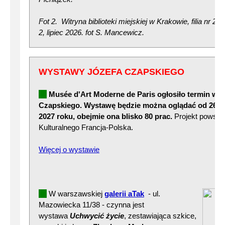
Fot 2. Witryna biblioteki miejskiej w Krakowie, filia nr 22
2, lipiec 2026. fot S. Mancewicz.
WYSTAWY JÓZEFA CZAPSKIEGO
Musée d'Art Moderne de Paris
ogłosiło termin wy
Czapskiego. Wystawę będzie można oglądać od 26 ma
2027 roku, obejmie ona blisko 80 prac.
Projekt powsta
Kulturalnego Francja-Polska.
Więcej o wystawie
W warszawskiej
galerii aTak
- ul.
Mazowiecka 11/38 - czynna jest
wystawa
Uchwycić życie
, zestawiająca szkice,