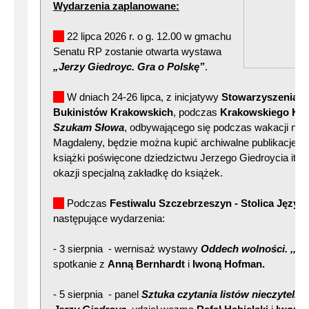
Wydarzenia zaplanowane:
22 lipca 2026 r. o g. 12.00 w gmachu
Senatu RP zostanie otwarta wystawa
„Jerzy Giedroyc. Gra o Polskę”
.
W dniach 24-26 lipca, z inicjatywy
Stowarzyszenia A
Bukinistów Krakowskich
, podczas
Krakowskiego Kie
Szukam Słowa
, odbywającego się podczas wakacji na P
Magdaleny, będzie można kupić archiwalne publikacje Inst
książki poświęcone dziedzictwu Jerzego Giedroycia itp. 
okazji specjalną zakładkę do książek.
Podczas
Festiwalu Szczebrzeszyn - Stolica Język
następujące wydarzenia:
- 3 sierpnia - wernisaż wystawy
Oddech wolności. ,,Ku
spotkanie z
Anną Bernhardt
i
Iwoną Hofman.
- 5 sierpnia - panel
Sztuka czytania listów nieczytelny