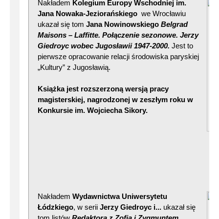
Nakładem
Kolegium Europy Wschodniej im.
Jana Nowaka-Jeziorańskiego
we Wrocławiu
ukazał się tom
Jana Nowinowskiego
Belgrad
Maisons – Laffitte. Połączenie sezon
owe. Jerzy
Giedroyc wobec Jugosławii 1947-2000.
Jest to
pierwsze opracowanie relacji środowiska paryskiej
„Kultury” z Jugosławią.
Książka jest rozszerzoną wersją pracy
magisterskiej, nagrodzonej w zeszłym roku w
Konkursie im. Wojciecha Sikory.
Nakładem
Wydawnictwa Uniwersytetu
Łódzkiego
, w serii
Jerzy Giedroyc i...
ukazał się
tom listów
Redaktora z Zofią i Zygmuntem