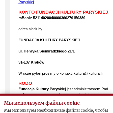
Paryskiej
KONTO FUNDACJI KULTURY PARYSKIEJ I
mBank: 52114020040000360279150389
adres siedziby:
FUNDACJA KULTURY PARYSKIEJ
ul. Henryka Siemiradzkiego 21/1
31-137 Kraków
W razie pytań prosimy o kontakt: kultura@kultura.fr
RODO
Fundacja Kultury Paryskiej
jest administratorem Pańs
wykorzystywanych w celu przesyłania niniejszego newsle
Мы используем файлы cookie
Pełna informacja RODO znajduje się na kulturaparyska.
Мы используем необходимые файлы cookie, чтобы