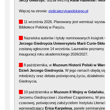
Jerzy Giedroyc
. udział wezmą
Rafał Habielski
i
Iwona
Więcej na stronie:
stolicajezykapolskiego.pl
11 września 2026. Planowany jest wernisaż wystawy
Bibliotece Polskiej w Paryżu.
Nazwiska autorów i tytuły nominowanych książek w 2
Jerzego Giedroycia Uniwersytetu Marii Curie-Skłodo
zostaną ogłoszone 14 września. Laureatów poznamy po
inauguracji roku akademickiego 2026/2027.
8 października, w
Muzeum Historii Polski w Warsz
Dzień Jerzego Giedroycia
. W jego ramach obędą się s
młodzieży oraz debata poświęconą życiu, działalności i 
Giedroycia.
10 października w
Muzeum II Wojny w Gdańsku
, D
Jerzemu Giedroyciowi i Józefowi Czapskiemu. W progr
czasowej, poświęconej założycielom Instytutu Literackie
wprowadzający
Erica Karpelesa
, panele seminaryjne, 