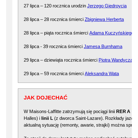
27 lipca – 120 rocznica urodzin
Jerzego Giedroycia
28 lipca – 28 rocznica śmierci
Zbigniewa Herberta
28 lipca – piąta rocznica śmierci
Adama Kuczyńskiego
28 lipca - 39 rocznica śmierci
Jamesa Burnhama
29 lipca – dziewiąta rocznica śmierci
Piotra Wandycza
29 lipca – 59 rocznica śmierci
Aleksandra Wata
JAK DOJECHAĆ
W Maisons-Laffitte zatrzymują się pociągi linii
RER A
(np
Halles) i
linii L
(z dworca Saint-Lazare). Rozkłady jazdy 
aktualną sytuację (remonty, awarie, strajki) można spra