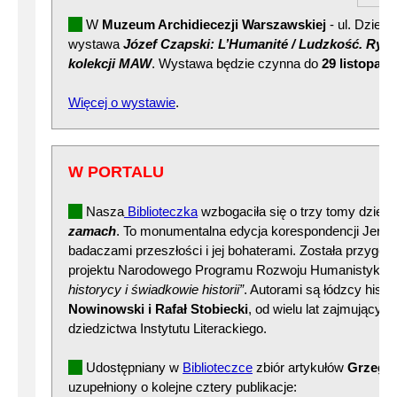
W
Muzeum Archidiecezji Warszawskiej
- ul. Dzieka
wystawa
Józef Czapski: L’Humanité / Ludzkość. Rysu
kolekcji MAW
. Wystawa będzie czynna do
29 listopada
Więcej o wystawie
.
W PORTALU
Nasza
Biblioteczka
wzbogaciła się o trzy tomy dzieła
zamach
. To monumentalna edycja korespondencji Jerze
badaczami przeszłości i jej bohaterami. Została przygo
projektu Narodowego Programu Rozwoju Humanistyki
„
historycy i świadkowie historii”
. Autorami są łódzcy hist
Nowinowski i Rafał Stobiecki
, od wielu lat zajmujący s
dziedzictwa Instytutu Literackiego.
Udostępniany w
Biblioteczce
zbiór artykułów
Grzegor
uzupełniony o kolejne cztery publikacje: