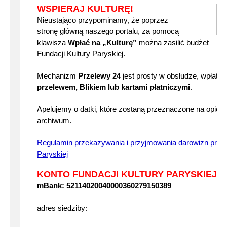
WSPIERAJ KULTURĘ!
Nieustająco przypominamy, że poprzez
stronę główną naszego portalu, za pomocą
klawisza
Wpłać na „Kulturę”
można zasilić budżet
Fundacji Kultury Paryskiej.
Mechanizm
Przelewy 24
jest prosty w obsłudze, wpłat
przelewem, Blikiem lub kartami płatniczymi
.
Apelujemy o datki, które zostaną przeznaczone na opiek
archiwum.
Regulamin przekazywania i przyjmowania darowizn przez
Paryskiej
KONTO FUNDACJI KULTURY PARYSKIEJ I
mBank: 52114020040000360279150389
adres siedziby: