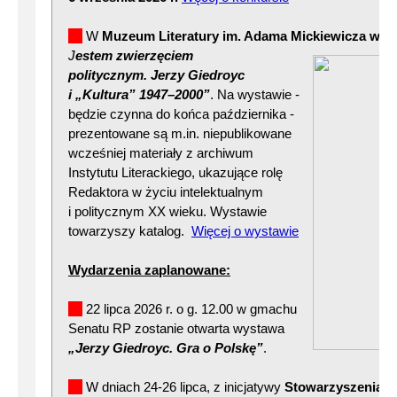
W
Muzeum Literatury im. Adama Mickiewicza w W
J
estem zwie
rzęciem
politycznym. Jerzy Giedroyc
i „Kultura” 1947–2000”
. Na wystawie -
będzie czynna do końca października -
prezentowane są m.in. niepublikowane
wcześniej materiały z archiwum
Instytutu Literackiego, ukazujące rolę
Redaktora w życiu intelektualnym
i politycznym XX wieku. Wystawie
towarzyszy katalog.
Więcej o wystawie
Wydarzenia zaplanowane:
22 lipca 2026 r. o g. 12.00 w gmachu
Senatu RP zostanie otwarta wystawa
„Jerzy Giedroyc. Gra o Polskę”
.
W dniach 24-26 lipca, z inicjatywy
Stowarzyszenia A