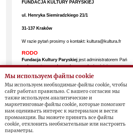
FUNDACJA KULTURY PARYSKIEJ
ul. Henryka Siemiradzkiego 21/1
31-137 Kraków
W razie pytań prosimy o kontakt: kultura@kultura.fr
RODO
Fundacja Kultury Paryskiej
jest administratorem Pańs
wykorzystywanych w celu przesyłania niniejszego newsle
Мы используем файлы cookie
Pełna informacja RODO znajduje się na kulturaparyska.
Мы используем необходимые файлы cookie, чтобы
сайт работал правильно. С вашего согласия мы
Regulamin
также используем аналитические и
маркетинговые файлы cookie, которые помогают
Polityka bezpieczeństwa
нам оценивать интерес к материалам и вести
промоакции. Вы можете принять все файлы
Klauzula informacyjna dla Użytkownika
cookie, отклонить необязательные или настроить
параметры.