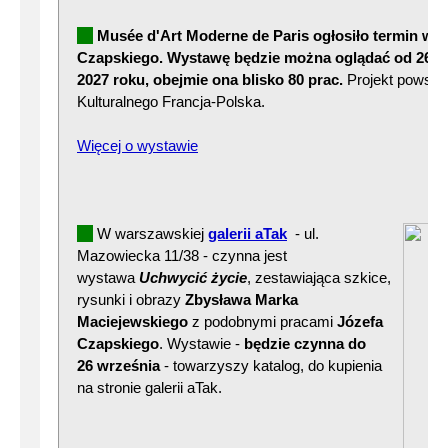
Musée d'Art Moderne de Paris
ogłosiło termin wy
Czapskiego. Wystawę będzie można oglądać od 26 ma
2027 roku, obejmie ona blisko 80 prac.
Projekt powsta
Kulturalnego Francja-Polska.
Więcej o wystawie
W warszawskiej
galerii aTak
- ul.
Mazowiecka 11/38 - czynna jest
wystawa
Uchwycić życie
, zestawiająca szkice,
rysunki i obrazy
Zbysława Marka
Maciejewskiego
z podobnymi pracami
Józefa
Czapskiego
. Wystawie -
będzie czynna do
26 września
- towarzyszy katalog, do kupienia
na stronie galerii aTak.