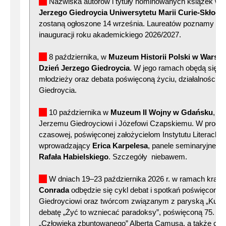
Nazwiska autorów i tytuły nominowanych książek w 2
Jerzego Giedroycia Uniwersytetu Marii Curie-Skłodo
zostaną ogłoszone 14 września. Laureatów poznamy po
inauguracji roku akademickiego 2026/2027.
8 października, w
Muzeum Historii Polski w Warsz
Dzień Jerzego Giedroycia
. W jego ramach obędą się s
młodzieży oraz debata poświęconą życiu, działalności i 
Giedroycia.
10 października w
Muzeum II Wojny w Gdańsku
, D
Jerzemu Giedroyciowi i Józefowi Czapskiemu. W progr
czasowej, poświęconej założycielom Instytutu Literackie
wprowadzający
Erica Karpelesa
, panele seminaryjne, 
Rafała Habielskiego
. Szczegóły niebawem.
W dniach 19–23 października 2026 r. w ramach krak
Conrada
odbędzie się cykl debat i spotkań poświęcony
Giedroyciowi oraz twórcom związanym z paryską „Kultu
debatę „Żyć to wzniecać paradoksy”, poświęconą 75. rocz
„Człowieka zbuntowanego” Alberta Camusa, a także cy