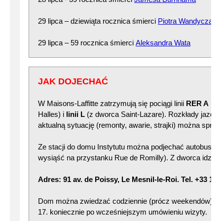
29 lipca – dziewiąta rocznica śmierci
Piotra Wandycza
29 lipca – 59 rocznica śmierci
Aleksandra Wata
JAK DOJECHAĆ
W Maisons-Laffitte zatrzymują się pociągi linii
RER A
(np
Halles) i
linii L
(z dworca Saint-Lazare). Rozkłady jazdy 
aktualną sytuację (remonty, awarie, strajki) można spra
Ze stacji do domu Instytutu można podjechać autobusem 
wysiąść na przystanku Rue de Romilly). Z dworca idzie 
Adres: 91 av. de Poissy, Le Mesnil-le-Roi. Tel. +33 1 3
Dom można zwiedzać codziennie (prócz weekendów) w g.
17. koniecznie po wcześniejszym umówieniu wizyty.