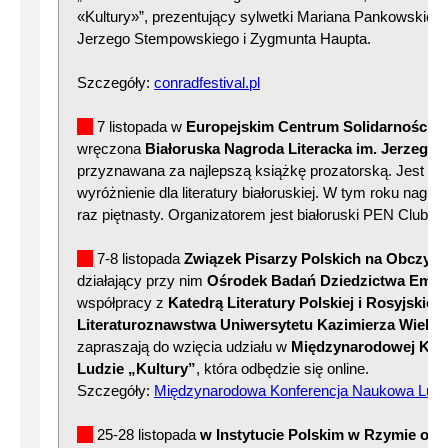
«Kultury»”, prezentujący sylwetki Mariana Pankowskiego
Jerzego Stempowskiego i Zygmunta Haupta.
Szczegóły:
conradfestival.pl
7 listopada w
Europejskim Centrum Solidarności 
wręczona
Białoruska Nagroda Literacka im. Jerzego 
przyznawana za najlepszą książkę prozatorską. Jest to 
wyróżnienie dla literatury białoruskiej. W tym roku nagr
raz piętnasty. Organizatorem jest białoruski PEN Club.
7-8 listopada
Związek Pisarzy Polskich na Obczyźn
działający przy nim
Ośrodek Badań Dziedzictwa Emigra
współpracy z
Katedrą Literatury Polskiej i Rosyjskiej
Literaturoznawstwa Uniwersytetu Kazimierza Wielk
zapraszają do wzięcia udziału w
Międzynarodowej Konf
Ludzie „Kultury”
, która odbędzie się online.
Szczegóły:
Międzynarodowa Konferencja Naukowa Ludzi
25-28 listopada
w Instytucie Polskim w Rzymie ora