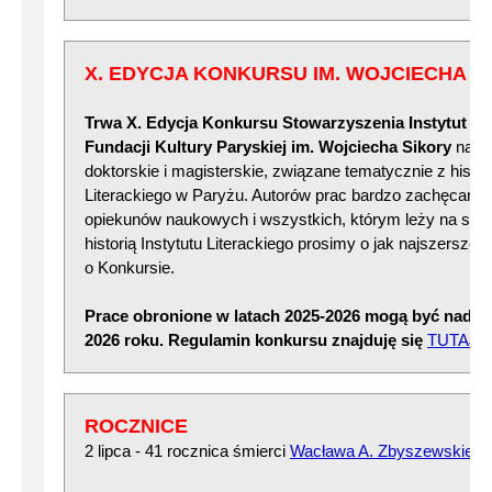
X. EDYCJA KONKURSU IM. WOJCIECHA S
Trwa X. Edycja Konkursu Stowarzyszenia Instytut Lite
Fundacji Kultury Paryskiej im. Wojciecha Sikory
na na
doktorskie i magisterskie, związane tematycznie z histori
Literackiego w Paryżu. Autorów prac bardzo zachęcamy 
opiekunów naukowych i wszystkich, którym leży na ser
historią Instytutu Literackiego prosimy o jak najszersze 
o Konkursie.
Prace obronione w latach 2025-2026 mogą być nadsy
2026 roku. Regulamin konkursu znajduję się
TUTAJ
ROCZNICE
2 lipca - 41 rocznica śmierci
Wacława A. Zbyszewskiego