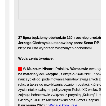
27 lipca będziemy obchodzić 120. rocznicę urodzin 
Jerzego Giedroycia ustanowiony przez Senat RP.
Po
niepełna lista wydarzeń związanych obchodami:
Wydarzenia trwające:
W
Muzeum Historii Polski w Warszawie
trwa ogóln
na materiały edukacyjne
„Lekcje o Kulturze”
. Konkur
nauczycieli do podejmowania tematów związanych z wy
roku, a także do przybliżania uczniom postaci, które ode
życiu intelektualnym i politycznym Polski XX wieku. Sz
zajmują bohaterowie związani z paryską „Kulturą” i Insty
Giedroyc, Juliusz Mieroszewski oraz Józef Czapski.
Pr
6 września 2026 r.
Węcej o konkursie