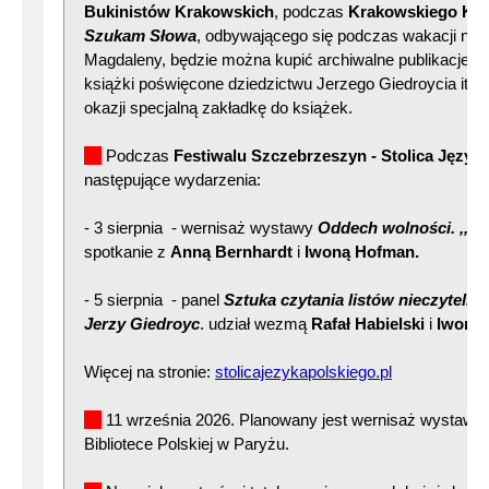
Bukinistów Krakowskich
, podczas
Krakowskiego Kie
Szukam Słowa
, odbywającego się podczas wakacji na P
Magdaleny, będzie można kupić archiwalne publikacje Inst
książki poświęcone dziedzictwu Jerzego Giedroycia itp. 
okazji specjalną zakładkę do książek.
Podczas
Festiwalu Szczebrzeszyn - Stolica Język
następujące wydarzenia:
- 3 sierpnia - wernisaż wystawy
Oddech wolności. ,,Ku
spotkanie z
Anną Bernhardt
i
Iwoną Hofman.
- 5 sierpnia - panel
Sztuka czytania listów nieczytelny
Jerzy Giedroyc
. udział wezmą
Rafał Habielski
i
Iwona
Więcej na stronie:
stolicajezykapolskiego.pl
11 września 2026. Planowany jest wernisaż wystawy
Bibliotece Polskiej w Paryżu.