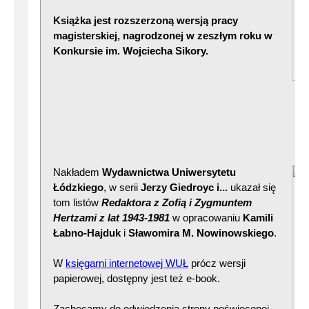
Książka jest rozszerzoną wersją pracy
magisterskiej, nagrodzonej w zeszłym roku w
Konkursie im. Wojciecha Sikory.
Nakładem
Wydawnictwa Uniwersytetu
Łódzkiego
, w serii
Jerzy Giedroyc i...
ukazał się
tom listów
Redaktora z Zofią i Zygmuntem
Hertzami z lat 1943-1981
w opracowaniu
Kamili
Łabno-Hajduk
i
Sławomira M. Nowinowskiego
.
W
księgarni internetowej WUŁ
prócz wersji
papierowej, dostępny jest też e-book.
Zachęcamy do odwiedzenia strony poświęconej