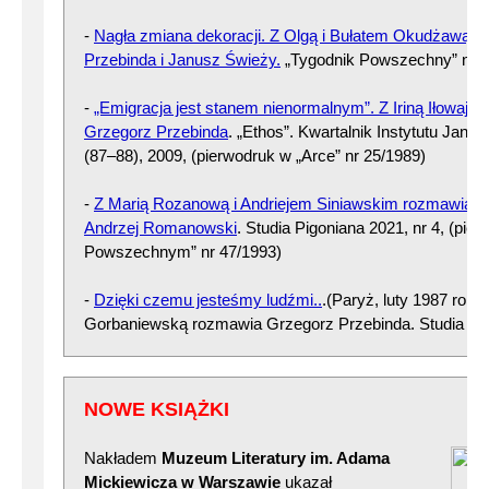
-
Nagła zmiana dekoracji. Z Olgą i Bułatem Okudżawą 
Przebinda i Janusz Świeży.
„Tygodnik Powszechny” nr 3
-
„Emigracja jest stanem nienormalnym”. Z Iriną Iłowajsk
Grzegorz Przebinda
. „Ethos”. Kwartalnik Instytutu Jana 
(87–88), 2009, (pierwodruk w „Arce” nr 25/1989)
-
Z Marią Rozanową i Andriejem Siniawskim rozmawiają 
Andrzej Romanowski
. Studia Pigoniana 2021, nr 4, (pie
Powszechnym” nr 47/1993)
-
Dzięki czemu jesteśmy ludźmi..
.(Paryż, luty 1987 roku)
Gorbaniewską rozmawia Grzegorz Przebinda. Studia Pig
NOWE KSIĄŻKI
Nakładem
Muzeum Literatury im. Adama
Mickiewicza w Warszawie
ukazał