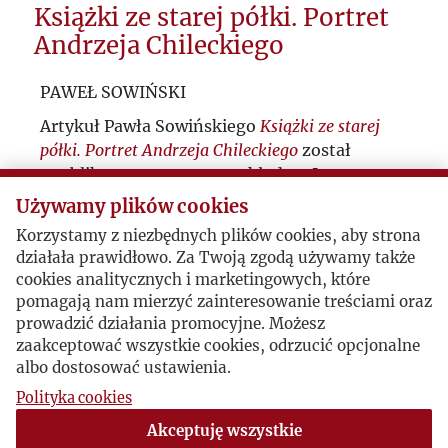
Książki ze starej półki. Portret
Przedwojenne teksty Juliusza
Andrzeja Chileckiego
Mieroszewskiego
PAWEŁ SOWIŃSKI
„Polska jest jak kazańska sierota, której
Artykuł Pawła Sowińskiego
Książki ze starej
nie ma komu wykupić z niewoli"
półki. Portret Andrzeja Chileckiego
został
opublikowany w 2017 r. nakładem Instytutu
Kurier Polski w Bukareszcie
Historii PAN i Instytutu Pamięci Narodowej w
Używamy plików cookies
tomie
Yesterday
.
Studia z historii najnowszej
.
Doświadczenia i refleksje...
Korzystamy z niezbędnych plików cookies, aby strona
Paweł Sowiński
(ur. 1974 r.) pracuje w
działała prawidłowo. Za Twoją zgodą używamy także
"Strachy" Zygmunta Haupta po angielsku
Instytucie Studiów Politycznych PAN,
cookies analitycznych i marketingowych, które
pomagają nam mierzyć zainteresowanie treściami oraz
studiował historię najnowszą pod kierunkiem
Książki ze starej półki. Portret Andrzeja
prowadzić działania promocyjne. Możesz
prof. Marcina Kuli w Uniwersytecie
Chileckiego
zaakceptować wszystkie cookies, odrzucić opcjonalne
Warszawskim. Autor wielu książek, m.in:
albo dostosować ustawienia.
Komunistyczne święto (2000), Wakacje w Polsce
Konserwatyzm czy rewolucja? „Bunt
Polityka cookies
Ludowej (2005), Zakazana książka (2011), Tajna
dyplomacja. Książki emigracyjne w drodze do
Młodych” i „Polityka”.
Akceptuję wszystkie