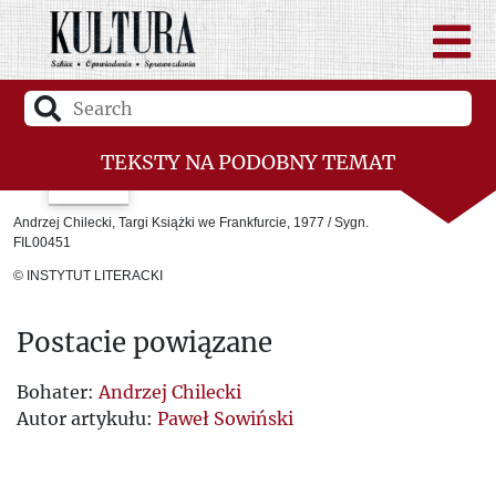
TEKSTY NA PODOBNY TEMAT
Zsyłka po francusku
Andrzej Chilecki, Targi Książki we Frankfurcie, 1977 / Sygn.
FIL00451
Papier, litera, kolor, kreska
© INSTYTUT LITERACKI
Radziecki czy sowiecki?
Postacie powiązane
Adresy Jerzego Giedroycia
Inwigilacja Instytutu Literackiego w
Bohater:
Andrzej Chilecki
Autor artykułu:
Paweł Sowiński
czasach Gomułki
Czartoryski - Giedroyc