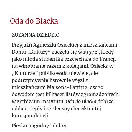
Przedwojenne teksty Juliusza
Mieroszewskiego
Oda do Blacka
„Polska jest jak kazańska sierota, której
ZUZANNA DZIEDZIC
nie ma komu wykupić z niewoli"
Przyjaźń Agnieszki Osieckiej z mieszkańcami
Domu „Kultury” zaczęła się w 1957 r., kiedy
Kurier Polski w Bukareszcie
jako młoda studentka przyjechała do Francji
na winobranie razem z kolegami. Osiecka w
Doświadczenia i refleksje...
„Kulturze” publikowała niewiele, ale
"Strachy" Zygmunta Haupta po angielsku
podtrzymywała listownie więzi z
mieszkańcami Maisons-Laffitte, czego
Książki ze starej półki. Portret Andrzeja
dowodem jest kilkaset listów zgromadzonych
w archiwum Instytutu.
Oda do Blacka
dobrze
Chileckiego
oddaje ciepły i serdeczny charakter tej
Konserwatyzm czy rewolucja? „Bunt
korespondencji:
Młodych” i „Polityka”.
Piesku pogodny i dobry