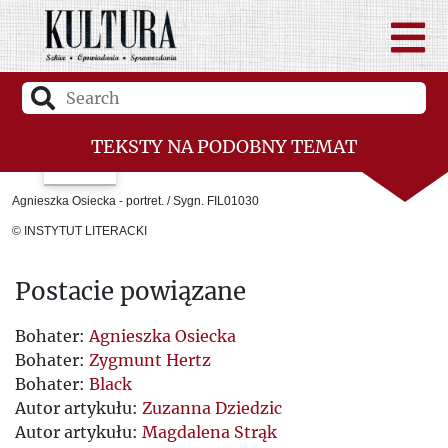
TEKSTY NA PODOBNY TEMAT
Zsyłka po francusku
Agnieszka Osiecka - portret. / Sygn. FIL01030
Papier, litera, kolor, kreska
© INSTYTUT LITERACKI
Radziecki czy sowiecki?
Postacie powiązane
Adresy Jerzego Giedroycia
Bohater:
Agnieszka Osiecka
Inwigilacja Instytutu Literackiego w
Bohater:
Zygmunt Hertz
Bohater:
Black
czasach Gomułki
Autor artykułu:
Zuzanna Dziedzic
Autor artykułu:
Magdalena Strąk
Czartoryski - Giedroyc