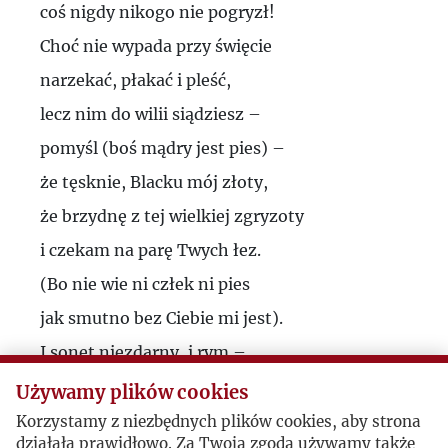
coś nigdy nikogo nie pogryzł!
Współpraca Anny M. Cienciały z
Choć nie wypada przy święcie
Instytutem Literackim
narzekać, płakać i pleść,
Polskie dzieci w Isfahanie
lecz nim do wilii siądziesz –
Korespondencja Iji Lazari-Pawłowskiej z
pomyśl (boś mądry jest pies) –
Jerzym Giedroyciem
że tęsknie, Blacku mój złoty,
że brzydnę z tej wielkiej zgryzoty
List otwarty Czapskiego do Jacquesa
i czekam na parę Twych łez.
Maritaina i Francoisa Mauriaca
(Bo nie wie ni człek ni pies
Spisy czasopism w AIL
jak smutno bez Ciebie mi jest).
Piotr Rawicz w Maisons-Laffitte
I sonet niezdarny, i rym –
Stanisław Brzozowski w kręgu
tak dużo tych smutków jest w nim,
Używamy plików cookies
zainteresowań Jerzego Giedroycia
lecz zawsze ta sama w nich mieszka
Korzystamy z niezbędnych plików cookies, aby strona
działała prawidłowo. Za Twoją zgodą używamy także