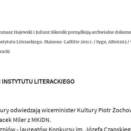
omasz Hajewski i Juliusz Sikorski porządkują archwialne dokum
stytutu Literackiego. Maisons-Laffitte 2011 r. / Sygn. AB00202 /
eracki
I INSTYTUTU LITERACKIEGO
ury odwiedzają wiceminister Kultury Piotr Żochow
acek Miler z MKiDN.
czniów - laureatów Konkursu im. Józefa Czapskieg