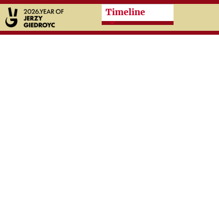
Przeskocz do treści zasad
Timeline