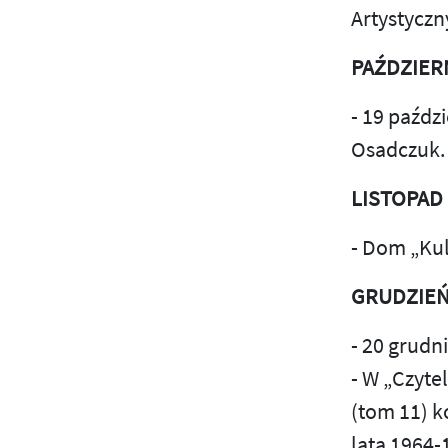
Artystyczn
PAŹDZIER
- 19 paźd
Osadczuk.
LISTOPAD
- Dom „Ku
GRUDZIE
- 20 grudn
- W „Czyte
(tom 11) k
lata 1964