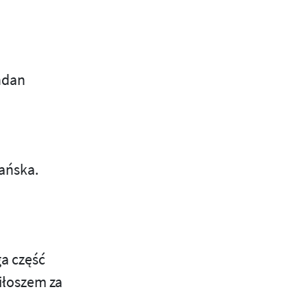
hdan
ańska.
ga część
iłoszem za