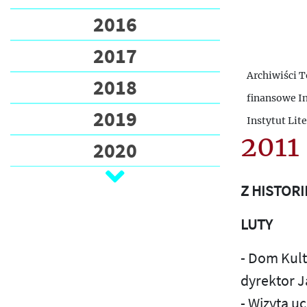
2016
2017
Archiwiści T
2018
finansowe In
2019
Instytut Lit
2011
2020
2021
Z HISTORI
2022
LUTY
2023
- Dom Kult
2024
dyrektor J
- Wizyta u