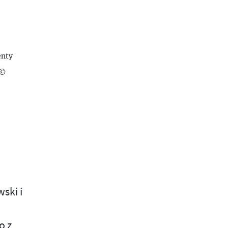
enty
 ©
ski i
o z