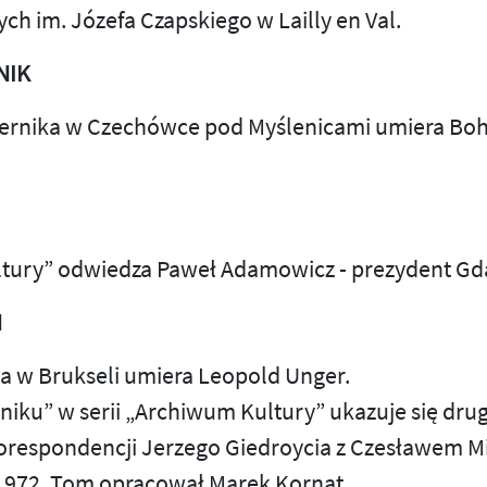
ych im. Józefa Czapskiego w Lailly en Val.
NIK
ziernika w Czechówce pod Myślenicami umiera Bo
ltury” odwiedza Paweł Adamowicz - prezydent Gd
Ń
ia w Brukseli umiera Leopold Unger.
lniku” w serii „Archiwum Kultury” ukazuje się dru
orespondencji Jerzego Giedroycia z Czesławem M
-1972. Tom opracował Marek Kornat.