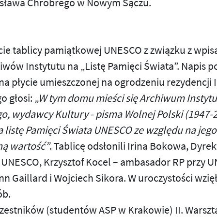
esława Chrobrego w Nowym Sączu.
cie tablicy pamiątkowej UNESCO z związku z wpi
iwów Instytutu na „Listę Pamięci Świata”. Napis po
na płycie umieszczonej na ogrodzeniu rezydencji 
go głosi:
„W tym domu mieści się Archiwum Instytu
go, wydawcy Kultury - pisma Wolnej Polski (1947-
 listę Pamięci Świata UNESCO ze względu na jego 
ną wartość”
. Tablicę odsłonili Irina Bokowa, Dyrek
 UNESCO, Krzysztof Kocel – ambasador RP przy 
nn Gaillard i Wojciech Sikora. W uroczystości wzię
ób.
czestników (studentów ASP w Krakowie) II. Warsz