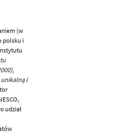
saniem (w
 polsku i
Instytutu
tu
2000),
unikalną i
tor
UNESCO,
ło udział
tatów