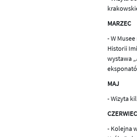
2025
krakowski
2026
MARZEC
- W Musee 
Historii I
wystawa
„
eksponatów
MAJ
- Wizyta k
CZERWIE
- Kolejna 