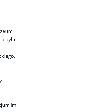
Muzeum
na była
d
ckiego.
y.
zjum im.