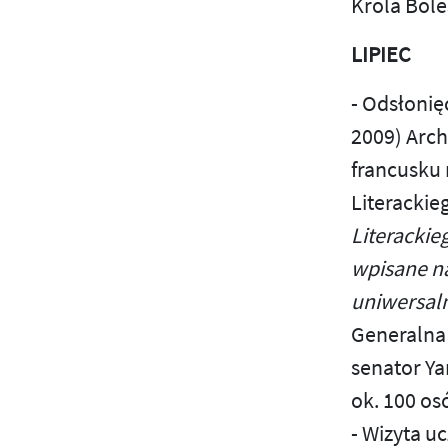
Króla Bol
LIPIEC
- Odsłonię
2009) Arch
francusku 
Literackie
Literackie
wpisane na
uniwersal
Generalna
senator Ya
ok. 100 os
- Wizyta u