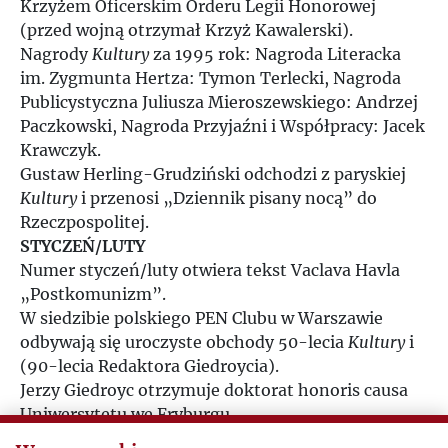
Krzyżem Oficerskim Orderu Legii Honorowej
2002
(przed wojną otrzymał Krzyż Kawalerski).
Nagrody
Kultury
za 1995 rok: Nagroda Literacka
2003
im. Zygmunta Hertza: Tymon Terlecki, Nagroda
Publicystyczna Juliusza Mieroszewskiego: Andrzej
Paczkowski, Nagroda Przyjaźni i Współpracy: Jacek
2004
Krawczyk.
Gustaw Herling-Grudziński odchodzi z paryskiej
2005
Kultury
i przenosi „Dziennik pisany nocą” do
Rzeczpospolitej.
2006
STYCZEŃ/LUTY
Numer styczeń/luty otwiera tekst Vaclava Havla
„Postkomunizm”.
2007
W siedzibie polskiego PEN Clubu w Warszawie
odbywają się uroczyste obchody 50-lecia
Kultury
i
2008
(90-lecia Redaktora Giedroycia).
Jerzy Giedroyc otrzymuje doktorat honoris causa
2009
Uniwersytetu we Fryburgu.
PAŹDZIERNIK