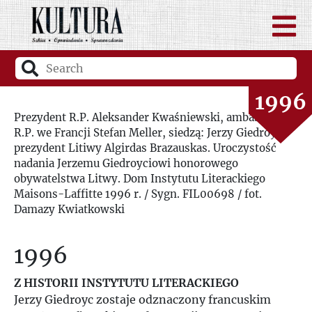
1994
1995
1996
Prezydent R.P. Aleksander Kwaśniewski, ambasador
R.P. we Francji Stefan Meller, siedzą: Jerzy Giedroyc i
1997
prezydent Litiwy Algirdas Brazauskas. Uroczystość
nadania Jerzemu Giedroyciowi honorowego
1998
obywatelstwa Litwy. Dom Instytutu Literackiego
Maisons-Laffitte 1996 r. / Sygn. FIL00698 / fot.
Damazy Kwiatkowski
1999
1996
2000
Z HISTORII INSTYTUTU LITERACKIEGO
2001
Jerzy Giedroyc zostaje odznaczony francuskim