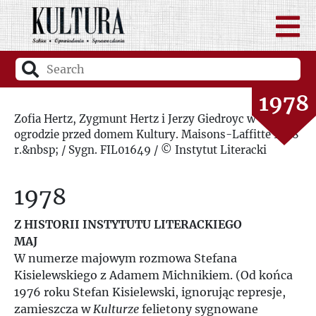
1976
1977
1978
Zofia Hertz, Zygmunt Hertz i Jerzy Giedroyc w
ogrodzie przed domem Kultury. Maisons-Laffitte 1978
1979
r.&nbsp; / Sygn. FIL01649 / © Instytut Literacki
1980
1978
1981
Z HISTORII INSTYTUTU LITERACKIEGO
MAJ
1982
W numerze majowym rozmowa Stefana
Kisielewskiego z Adamem Michnikiem. (Od końca
1983
1976 roku Stefan Kisielewski, ignorując represje,
zamieszcza w
Kulturze
felietony sygnowane