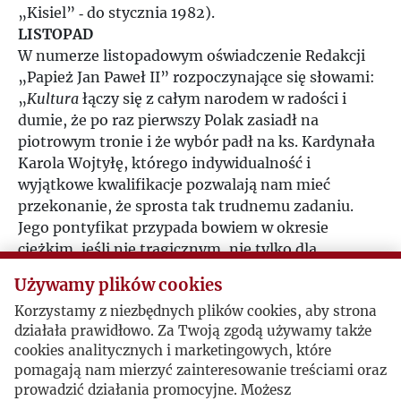
„Kisiel” ‑ do stycznia 1982).
1984
LISTOPAD
W numerze listopadowym oświadczenie Redakcji
1985
„Papież Jan Paweł II” rozpoczynające się słowami:
„
Kultura
łączy się z całym narodem w radości i
1986
dumie, że po raz pierwszy Polak zasiadł na
piotrowym tronie i że wybór padł na ks. Kardynała
Karola Wojtyłę, którego indywidualność i
1987
wyjątkowe kwalifikacje pozwalają nam mieć
przekonanie, że sprosta tak trudnemu zadaniu.
1988
Jego pontyfikat przypada bowiem w okresie
ciężkim, jeśli nie tragicznym, nie tylko dla
1989
Kościoła, ale dla całej naszej cywilizacji”.
Używamy plików cookies
Publikacje książkowe, m.in.: Kazimierz Brandys,
Korzystamy z niezbędnych plików cookies, aby strona
1990
„Nierzeczywistość”; Aleksander Sołżenicyn,
działała prawidłowo. Za Twoją zgodą używamy także
„Archipelag GUŁag” tom III; Maria Danilewicz-
cookies analitycznych i marketingowych, które
Zielińska, „Szkice o literaturze emigracyjnej”;
1991
pomagają nam mierzyć zainteresowanie treściami oraz
Maria Czapska, „Czas odmieniony”; Ryszard
prowadzić działania promocyjne. Możesz
Krynicki, „Nasze życie rośnie”; Jacek Kuroń,