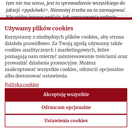
tym nie ma sensu, jest to sprowadzenie wszystkiego do
jakiejś <pyskówki>. Niemniej trzeba na to zareagować.
Nie widzę innego wyjścia, jak opracowanie rodzaju
deklaracji czy oświadczenia w sprawie stosunku di
Używamy plików cookies
nowej emigracji i konieczności uczciwości w życiu
Korzystamy z niezbędnych plików cookies, aby strona
społecznym i politycznym.”
działała prawidłowo. Za Twoją zgodą używamy także
J. Giedroyc do S.Vincenza.
cookies analitycznych i marketingowych, które
9 listopada
-
„Jedyna ewolucja polityczna, którą
pomagają nam mierzyć zainteresowanie treściami oraz
przeszedłem, to dojście do przekonania, że w obecnej
prowadzić działania promocyjne. Możesz
sytuacji, w obliczu konfliktu dwóch imperiów, możemy
zaakceptować wszystkie cookies, odrzucić opcjonalne
i musimy grać z Ameryką, gdyż to daje nam największe
albo dostosować ustawienia.
szanse. Grać z Ameryką, ale bynajmniej nie stawać się
Polityka cookies
jej ślepym narzędziem czy agentem. /.../ naszą
Akceptuję wszystkie
koncepcją jest, by <Kultura> była i <ośrodkiem
poszukującym>, rewią intelektualną , i w pewnym
Odrzucam opcjonalne
sensie również ośrodkiem politycznym, koło którego
będą narastały w miarę dojrzewania i aktualności, a
Ustawienia cookies
przede wszystkim ludzi, różne prace, jak właśnie
Ustawienia cookies
brygady, uniwersytet, nowa emigracja, studia nad