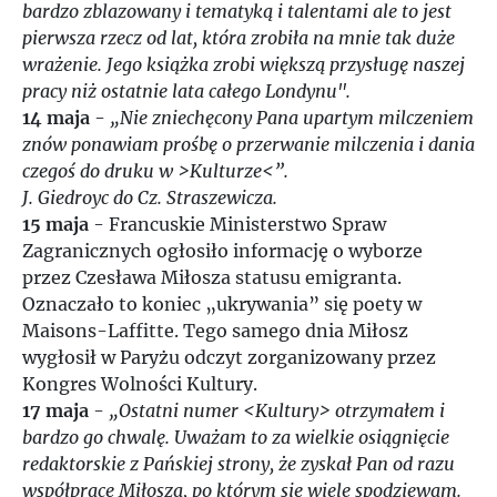
bardzo zblazowany i tematyką i talentami ale to jest
pierwsza rzecz od lat, która zrobiła na mnie tak duże
wrażenie. Jego książka zrobi większą przysługę naszej
pracy niż ostatnie lata całego Londynu".
14 maja
-
„Nie zniechęcony Pana upartym milczeniem
znów ponawiam prośbę o przerwanie milczenia i dania
czegoś do druku w >Kulturze<”.
J. Giedroyc do Cz. Straszewicza.
15 maja
- Francuskie Ministerstwo Spraw
Zagranicznych ogłosiło informację o wyborze
przez Czesława Miłosza statusu emigranta.
Oznaczało to koniec „ukrywania” się poety w
Maisons-Laffitte. Tego samego dnia Miłosz
wygłosił w Paryżu odczyt zorganizowany przez
Kongres Wolności Kultury.
17 maja
-
„Ostatni numer <Kultury> otrzymałem i
bardzo go chwalę. Uważam to za wielkie osiągnięcie
redaktorskie z Pańskiej strony, że zyskał Pan od razu
współpracę Miłosza, po którym się wiele spodziewam.