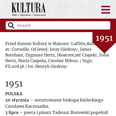
1949
1950
1951
Przed domem Kultury w Maisons-Laffitte,&nbsp;przy
av. Corneille. Od lewej: Jerzy Giedroyc, James
1952
Burnham, Zygmunt Hertz, J&oacute;zef Czapski, Zofia
Hertz, Maria Czapska, Czesław Miłosz. / Sygn.
1953
FIL00838 / fot. Henryk Giedroyc
1954
1951
1955
POLSKA
20 stycznia
– aresztowanie biskupa kieleckiego
Czesława Kaczmarka.
1956
3 lipca
– poeta i pisarz Tadeusz Borowski popełnił