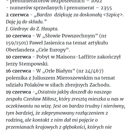
- prenumeratorów bezpośrednich – 1092
- numerów sprzedanych i prenumerat – 2355
2 czerwca
-
„Bardzo dziękuję za doskonałą <Szpicę>.
Daję ją do składu.”
J. Giedroyc do Z. Haupta.
10 czerwca
- W „Słowie Powszechnym” (nr
159/1501) Paweł Jasienica na temat artykułu
Oberlandera „Cele Europy”.
10 czerwca
- Pobyt w Maisons-Laffitte zakończył
Jerzy Stempowski.
16 czerwca
- W „Orle Białym” (nr 24/467)
polemika z Juliuszem Mieroszewskim na temat
udziału Polaków w siłach zbrojnych Zachodu.
19 czerwca
-„Ostatnio jakby doszedł do naszego
zespołu Czesław Miłosz, który zresztą mieszka u nas w
oczekiwaniu na wizę. Jest on bardzo trudny i nierówny,
tym bardziej, że zdeprymowany rozłączeniem z
rodziną, ale kontakt z nim dał mi pojęcie o
przemianach krajowych z głębokości, których nie