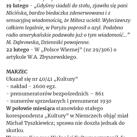
19 lutego
-
„Gdyśmy siadali do stołu, zjawiła się pani
Micińska, bardzo biedaczka zdenerwowana i z
1990
sensacyjną wiadomością, że Miłosz uciekł. Wyleciawszy
całkiem legalnie, w Paryżu poprosił o azyl. Podobno
1991
radio amerykańskie podawało już o tym wiadomość...”
M. Dąbrowska, Dzienniki powojenne.
1992
22 lutego
- W „Polsce Wiernej” (nr 29/306) o
artykule W.A. Zbyszewskiego.
1993
MARZEC
Ukazał się nr 40/41 „Kultury”
1994
- nakład - 2600 egz.
- prenumeratorów bezpośrednich – 861
1995
- numerów sprzedanych i prenumerat 1930
W połowie miesiąca
stanowisko stałego
1996
korespondenta „Kultury” w Niemczech objąć miał
Michał Tyszkiewicz; sprawa nie doszła jednak do
skutku.
1997