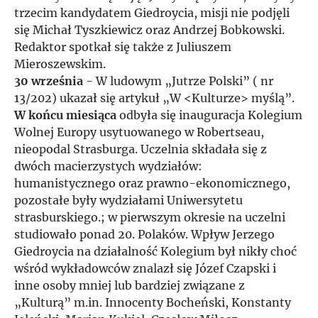
trzecim kandydatem Giedroycia, misji nie podjęli
się Michał Tyszkiewicz oraz Andrzej Bobkowski.
Redaktor spotkał się także z Juliuszem
Mieroszewskim.
30 września
- W ludowym „Jutrze Polski” ( nr
13/202) ukazał się artykuł „W <Kulturze> myślą”.
W końcu miesiąca
odbyła się inauguracja Kolegium
Wolnej Europy usytuowanego w Robertseau,
nieopodal Strasburga. Uczelnia składała się z
dwóch macierzystych wydziałów:
humanistycznego oraz prawno-ekonomicznego,
pozostałe były wydziałami Uniwersytetu
strasburskiego.; w pierwszym okresie na uczelni
studiowało ponad 20. Polaków. Wpływ Jerzego
Giedroycia na działalność Kolegium był nikły choć
wśród wykładowców znalazł się Józef Czapski i
inne osoby mniej lub bardziej związane z
„Kulturą” m.in. Innocenty Bocheński, Konstanty