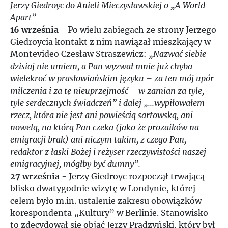
Jerzy Giedroyc do Anieli Mieczysławskiej o „A World
Apart”
16 września
- Po wielu zabiegach ze strony Jerzego
Giedroycia kontakt z nim nawiązał mieszkający w
Montevideo Czesław Straszewicz:
„Nazwać siebie
dzisiaj nie umiem, a Pan wyzwał mnie już chyba
wielekroć w prasłowiańskim języku – za ten mój upór
milczenia i za tę nieuprzejmość – w zamian za tyle,
tyle serdecznych świadczeń” i dalej „...wypiłowałem
rzecz, która nie jest ani powieścią sartowską, ani
nowelą, na którą Pan czeka (jako że prozaików na
emigracji brak) ani niczym takim, z czego Pan,
redaktor z łaski Bożej i reżyser rzeczywistości naszej
emigracyjnej, mógłby być dumny”.
27 września
- Jerzy Giedroyc rozpoczął trwającą
blisko dwatygodnie wizytę w Londynie, której
celem było m.in. ustalenie zakresu obowiązków
korespondenta „Kultury” w Berlinie. Stanowisko
to zdecydował się objąć Jerzy Prądzyński, który był