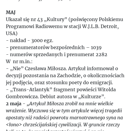
2014
MAJ
Ukazał się nr 43 „Kultury” (poświęcony Polskiemu
2015
Programowi Radiowemu w stacji W.J.L.B. Detroit,
USA)
2016
- nakład - 3000 egz.
- prenumeratorów bezpośrednich – 1039
2017
- numerów sprzedanych i prenumerat 2282
W nr m.in.:
- „Nie” Czesława Miłosza. Artykuł informował o
2018
decyzji pozostania na Zachodzie, o okolicznościach
jej podjęcia, oraz stosunku poety do emigracji.
2019
- „Trans-Atlantyk” fragment powieści Witolda
Gombrowicza. Debiut autora w „Kulturze”.
2020
2 maja
-
„Artykuł Miłosza zrobił na mnie wielkie
wrażenie. Wyczuwa się w tym artykule więcej tragedii
apostaty niż radości powrotu marnotrawnego syna na
2021
<łono> chrześcijańskiej cywilizacji. W gruncie rzeczy