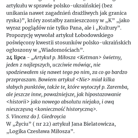
artykułu w sprawie polsko-ukraińskiej (bez
unikania nawet zagadnień drażliwych jak granica
ryska)”, który zostałby zamieszczony w „K” „jako
wyraz poglądów nie tylko Pana, ale i „Kultury”.
Propozycję wywołał artykuł Łobodowskiego
poświęcony kwestii stosunków polsko-ukraińskich
ogłoszony w „Wiadomościach”.
24 lipca
-
„Artykuł p. Miłosza <Ketman> świetny,
jeden z najlepszych, uczciwie mówiąc, nie
spodziewałem się nawet tego po nim, za co go bardzo
przepraszam. Bowiem artykuł <Nie> miał kilka
słabych punktów, także te, które wytoczył p. Zaremba,
ale jeszcze inne, poważniejsze, jak hipostazowanie
<historii> jako nowego absolutu niejako, i ową
nieszczęsną <konieczność historyczną>.
S. Vincenz do J. Giedroycia
W „Życiu” ( nr 22) artykuł Jana Bielatowicza,
„Logika Czesława Miłosza”.