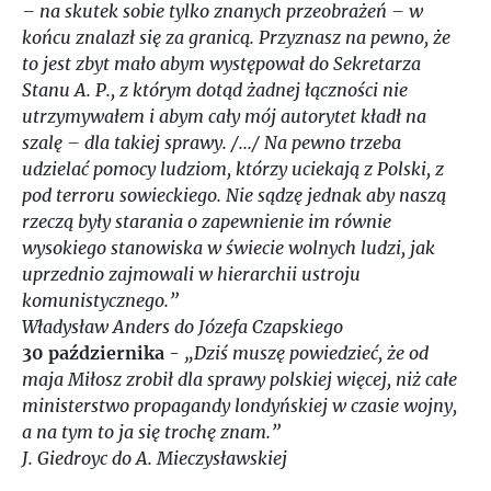
– na skutek sobie tylko znanych przeobrażeń – w
końcu znalazł się za granicą. Przyznasz na pewno, że
to jest zbyt mało abym występował do Sekretarza
Stanu A. P., z którym dotąd żadnej łączności nie
utrzymywałem i abym cały mój autorytet kładł na
szalę – dla takiej sprawy. /.../ Na pewno trzeba
udzielać pomocy ludziom, którzy uciekają z Polski, z
pod terroru sowieckiego. Nie sądzę jednak aby naszą
rzeczą były starania o zapewnienie im równie
wysokiego stanowiska w świecie wolnych ludzi, jak
uprzednio zajmowali w hierarchii ustroju
komunistycznego.”
Władysław Anders do Józefa Czapskiego
30 października
-
„Dziś muszę powiedzieć, że od
maja Miłosz zrobił dla sprawy polskiej więcej, niż całe
ministerstwo propagandy londyńskiej w czasie wojny,
a na tym to ja się trochę znam.”
J. Giedroyc do A. Mieczysławskiej