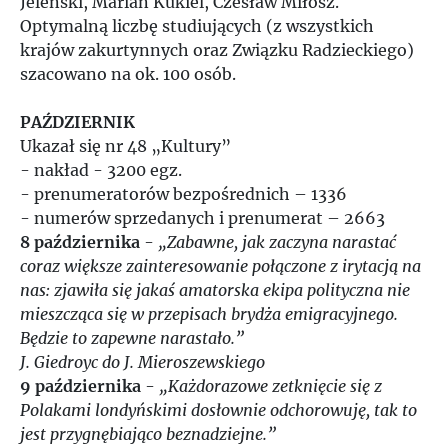
Jeleński, Marian Kukiel, Czesław Miłosz.
Optymalną liczbę studiujących (z wszystkich
krajów zakurtynnych oraz Związku Radzieckiego)
szacowano na ok. 100 osób.
PAŹDZIERNIK
Ukazał się nr 48 „Kultury”
- nakład - 3200 egz.
- prenumeratorów bezpośrednich – 1336
- numerów sprzedanych i prenumerat – 2663
8 października
-
„Zabawne, jak zaczyna narastać
coraz większe zainteresowanie połączone z irytacją na
nas: zjawiła się jakaś amatorska ekipa polityczna nie
mieszcząca się w przepisach brydża emigracyjnego.
Będzie to zapewne narastało.”
J. Giedroyc do J. Mieroszewskiego
9 października
-
„Każdorazowe zetknięcie się z
Polakami londyńskimi dosłownie odchorowuję, tak to
jest przygnębiająco beznadziejne.”