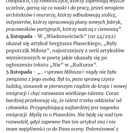
chłopskich, czy robotniczych, którzy zapełniają wyższe
uczelnie, garną się co nauki i do pracy, jesteś wrogiem
architektów i murarzy, którzy odbudowują stolicę,
inżynierów, którzy opracowują plany nowych fabryk,
pracowników partyjnych, którzy walczą z ciemnotą”.
4 listopada
- W „Wiadomościach” (nr 44/292)
ukazał się artykuł Sergiusza Piaseckiego, „Były
poputczik Miłosz”, najostrzejszy z serii artykułów
wymierzonych w poetę jakie ukazały się po
ogłoszeniu tekstu „Nie” w „Kulturze”.
5 listopada
-
„...<sprawa Miłosza> nigdy nie była
związana z jego osobą. Był to, poza sprawą czysto
ludzką, stosunek w pierwszym rządzie do kraju i nowej
emigracji i chęć ratowania wielkiego talentu. Coraz
bardziej przekonuję się, że talent trzeba oddzielać od
człowieka. Przygnębiającą najbardziej jest nagonka
emigracji. Myślę tu o Piaseckim. Nie będę się nad tym
rozwodził, gdyż zapewne Pan ten artykuł zna i nie
mam wątpliwości co do Pana oceny. Polemizować z