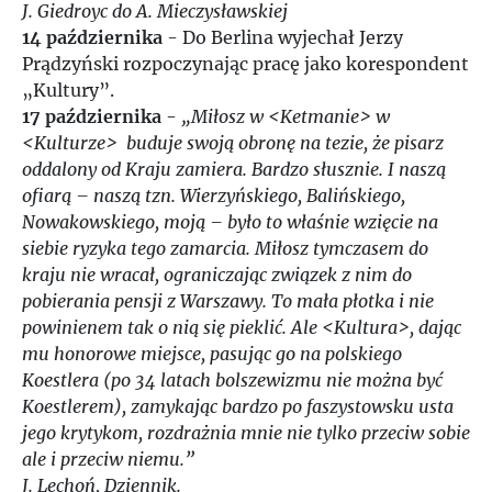
J. Giedroyc do A. Mieczysławskiej
14 października
- Do Berlina wyjechał Jerzy
Prądzyński rozpoczynając pracę jako korespondent
„Kultury”.
17 października
-
„Miłosz w <Ketmanie> w
<Kulturze> buduje swoją obronę na tezie, że pisarz
oddalony od Kraju zamiera. Bardzo słusznie. I naszą
ofiarą – naszą tzn. Wierzyńskiego, Balińskiego,
Nowakowskiego, moją – było to właśnie wzięcie na
siebie ryzyka tego zamarcia. Miłosz tymczasem do
kraju nie wracał, ograniczając związek z nim do
pobierania pensji z Warszawy. To mała płotka i nie
powinienem tak o nią się pieklić. Ale <Kultura>, dając
mu honorowe miejsce, pasując go na polskiego
Koestlera (po 34 latach bolszewizmu nie można być
Koestlerem), zamykając bardzo po faszystowsku usta
jego krytykom, rozdrażnia mnie nie tylko przeciw sobie
ale i przeciw niemu.”
J. Lechoń, Dziennik.