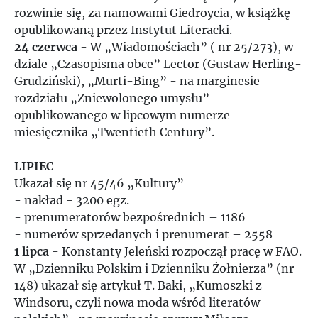
rozwinie się, za namowami Giedroycia, w książkę
opublikowaną przez Instytut Literacki.
24 czerwca
- W „Wiadomościach” ( nr 25/273), w
dziale „Czasopisma obce” Lector (Gustaw Herling-
Grudziński), „Murti-Bing” - na marginesie
rozdziału „Zniewolonego umysłu”
opublikowanego w lipcowym numerze
miesięcznika „Twentieth Century”.
LIPIEC
Ukazał się nr 45/46 „Kultury”
- nakład - 3200 egz.
- prenumeratorów bezpośrednich – 1186
- numerów sprzedanych i prenumerat – 2558
1 lipca
- Konstanty Jeleński rozpoczął pracę w FAO.
W „Dzienniku Polskim i Dzienniku Żołnierza” (nr
148) ukazał się artykuł T. Baki, „Kumoszki z
Windsoru, czyli nowa moda wśród literatów