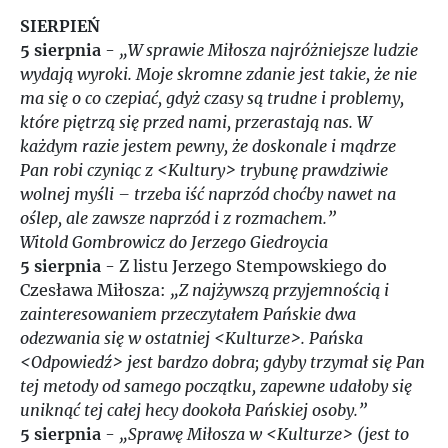
SIERPIEŃ
5 sierpnia
-
„W sprawie Miłosza najróżniejsze ludzie
wydają wyroki. Moje skromne zdanie jest takie, że nie
ma się o co czepiać, gdyż czasy są trudne i problemy,
które piętrzą się przed nami, przerastają nas. W
każdym razie jestem pewny, że doskonale i mądrze
Pan robi czyniąc z <Kultury> trybunę prawdziwie
wolnej myśli – trzeba iść naprzód choćby nawet na
oślep, ale zawsze naprzód i z rozmachem.”
Witold Gombrowicz do Jerzego Giedroycia
5 sierpnia
- Z listu Jerzego Stempowskiego do
Czesława Miłosza:
„Z najżywszą przyjemnością i
zainteresowaniem przeczytałem Pańskie dwa
odezwania się w ostatniej <Kulturze>. Pańska
<Odpowiedź> jest bardzo dobra; gdyby trzymał się Pan
tej metody od samego początku, zapewne udałoby się
uniknąć tej całej hecy dookoła Pańskiej osoby.”
5 sierpnia
-
„Sprawę Miłosza w <Kulturze> (jest to