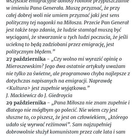
wszystkie emigracyjne donosy robione przypuszczalnie
w imieniu Pana Generała. Muszę przyznać, że przy
całej dobrej woli nie umiem przyznać jaki jest sens
polityczny tej nagonki na Miłosza. Przecie Pan Generał
jest także tego zdania, że ludzie stamtąd muszą być
wyciągani, że stwarzanie u tych ludzi poczucia, że jeśli
uciekną to będą zadziobani przez emigrację, jest
politycznym błędem.”
27 października
-
„Czy wolno mi wyrazić opinię o
Mieroszewskim? Jego dwa ostatnie artykuły uważam
nie tylko za świetne, ale programowo chyba najlepsze z
dotychczas napisanych na emigracji. Naprawdę
<Kultura> jest zupełnie wyjątkowa.”
J. Mackiewicz do J. Giedroycia
29 października
-
„Pana Miłosza nie znam zupełnie i
dlatego nie mógłbym go polecić. Nie wiem czy jest
słuszne to, co piszesz, że jest on człowiekiem, „którego
udało się wyrwać reżimowi”. Sam najzupełniej
dobrowolnie służył komunistom przez całe lata i sam