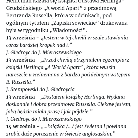
Heineman kazała się książka Gustawa Herlinga-
Grudzińskiego „A world Apart” z przedmową
Bertranda Russella, która w odcinkach, pod
ogólnym tytułem „Zapiski sowieckie” drukowana
była w tygodniku „Wiadomości”.
13 września
- „
Jestem w tej chwili w szale stawiania
coraz bardziej kropek nad i.”
J. Giedroyc do J. Mieroszewskiego
13 września
-
„Przed chwilą otrzymałem egzemplarz
książki Herlinga „A World Apart” , która wyszła
nareszcie u Heinemana z bardzo pochlebnym wstępem
B. Russella.”
J. Stempowski do J. Giedroycia
13 września
-
„Dostałem książkę Herlinga. Wydana
doskonale i dobra przedmowa Russella. Ciekaw jestem,
jaką będzie miała prasę i jak pójdzie.”
J. Giedroyc do J. Mieroszewskiego
14 września
-
„...książka /.../ jest świetna i powinna
zrobić duże poruszenie w świecie anglosaskim.”