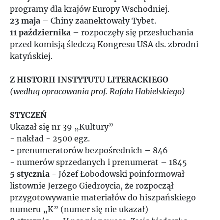
1965
programy dla krajów Europy Wschodniej.
23 maja
– Chiny zaanektowały Tybet.
11 października
– rozpoczęły się przesłuchania
1966
przed komisją śledczą Kongresu USA ds. zbrodni
katyńskiej.
1967
Z HISTORII INSTYTUTU LITERACKIEGO
1968
(według opracowania prof. Rafała Habielskiego)
1969
STYCZEŃ
Ukazał się nr 39 „Kultury”
- nakład - 2500 egz.
1970
- prenumeratorów bezpośrednich – 846
- numerów sprzedanych i prenumerat – 1845
1971
5 stycznia
- Józef Łobodowski poinformował
listownie Jerzego Giedroycia, że rozpoczął
1972
przygotowywanie materiałów do hiszpańskiego
numeru „K” (numer się nie ukazał)