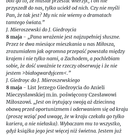
boli go to, że musiał przestać wierzyć, i on nie
2022
przyszedł do nas, tylko uciekł od nich. Czy nie myśli
Pan, że tak jest? My nic nie wiemy o dramatach
2023
tamtego świata.”
J. Mieroszewski do J. Giedroycia
2024
8 maja
-
„Pana wrażenie jest najzupełniej słuszne.
Przez te dwa miesiące mieszkania u nas Miłosza,
zrozumiałem jak ogromna przepaść powstała między
2025
krajem i nie tylko nami, a Zachodem, a pochlebiam
sobie, że dość uważnie te rzeczy obserwuję i że nie
2026
jestem >białogwardyjcem<.”
J. Giedroyc do J. Mieroszewskiego
8 maja
- List Jerzego Giedroycia do Anieli
Mieczysławskiej m.in. poświęcony Czesławowi
Miłoszowi.
„Jest on irytujący swoją aż dziecinną
obawą przed oportunizmem i oderwaniem się od kraju
(proszę wziąć pod uwagę, że w kraju czekała go tylko
kariera, a nie niełaska). Wybaczam mu to wszystko,
gdyż książka jego jest więcej niż świetna. Jestem już