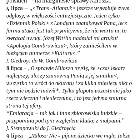
polskich” -na marginesie sprawy Miłosza.
4 lipca
–
„<Trans-Atlantyk> jeszcze wywołuje żywe
odgłosy, w większości entuzjastyczne. Jeden tylko
<Dziennik Polski> z Londynu zaatakował Pana, lecz
forma ataku jest tak prymitywna, że nie warto na to
zwracać uwagi. Józef Wittlin nadesłał mi artykuł
<Apologia Gombrowicza>, który zamieściłem w
bieżącym numerze >Kultury<.”
J. Giedroyc do W. Gombrowicza
8 lipca
-
„O sprawie Miłosza myślę, że >czas lekarz
najlepszy, uleczy szanowną Panią z jej smutku<,
wszystko to wróci do akuratu i za kilka miesięcy nikt o
tym nie będzie mówił*. Tylko głupota pozostanie jako
rzecz wieczna i nieuleczalna, i to jest jedyna smutna
strona tej afery.
*Emigracja – tak jak i inne zbiorowiska ludzkie –
przypomina pod tym względem klatkę z małpami.”
J. Stempowski do J. Giedroycia
9 lipca
-
„Miłosz: Nie = pijane dziecko we mgle. Jakże