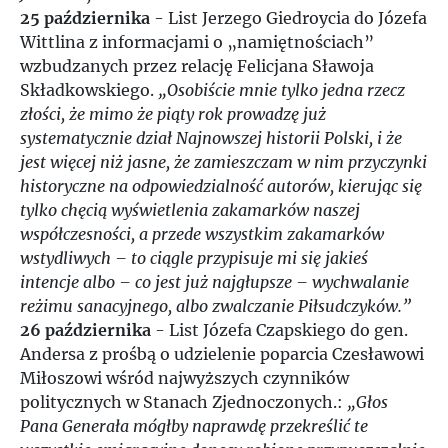
25 października
- List Jerzego Giedroycia do Józefa
Wittlina z informacjami o „namiętnościach”
wzbudzanych przez relację Felicjana Sławoja
Składkowskiego.
„Osobiście mnie tylko jedna rzecz
złości, że mimo że piąty rok prowadzę już
systematycznie dział Najnowszej historii Polski, i że
jest więcej niż jasne, że zamieszczam w nim przyczynki
historyczne na odpowiedzialność autorów, kierując się
tylko chęcią wyświetlenia zakamarków naszej
współczesności, a przede wszystkim zakamarków
wstydliwych – to ciągle przypisuje mi się jakieś
intencje albo – co jest już najgłupsze – wychwalanie
reżimu sanacyjnego, albo zwalczanie Piłsudczyków.”
26 października
- List Józefa Czapskiego do gen.
Andersa z prośbą o udzielenie poparcia Czesławowi
Miłoszowi wśród najwyższych czynników
politycznych w Stanach Zjednoczonych.:
„Głos
Pana Generała mógłby naprawdę przekreślić te