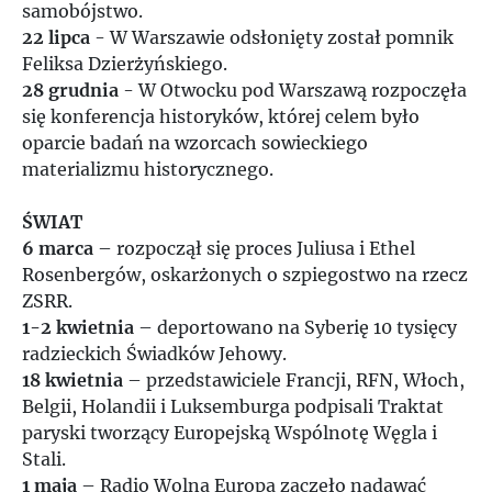
samobójstwo.
1957
22 lipca
- W Warszawie odsłonięty został pomnik
Feliksa Dzierżyńskiego.
1958
28 grudnia
- W Otwocku pod Warszawą rozpoczęła
się konferencja historyków, której celem było
1959
oparcie badań na wzorcach sowieckiego
materializmu historycznego.
1960
ŚWIAT
6 marca
– rozpoczął się proces Juliusa i Ethel
1961
Rosenbergów, oskarżonych o szpiegostwo na rzecz
ZSRR.
1962
1-2 kwietnia
– deportowano na Syberię 10 tysięcy
radzieckich Świadków Jehowy.
18 kwietnia
– przedstawiciele Francji, RFN, Włoch,
1963
Belgii, Holandii i Luksemburga podpisali Traktat
paryski tworzący Europejską Wspólnotę Węgla i
1964
Stali.
1 maja
– Radio Wolna Europa zaczęło nadawać