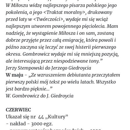
W Miłoszu widzę najlepszego pisarza polskiego jego
pokolenia, a jego <Traktat moralny>, drukowany
przed laty w <Twórczości>, wydaje mi się wciąż
najlepszym utworem powojennego pięciolecia. Mam
nadzieję, że wystąpienie Miłosza i on sam, zostaną
dobrze przyjęte przez całą emigrację, która powoli i
późno zaczyna się leczyć ze swej histerii pierwszego
okresu. Gombrowicz wydaje mi się mniejszą pozycją,
ale interesującą przez niespodziewane tony.”
Jerzy Stempowski do Jerzego Giedroycia
W maju
-
„Ze wzruszeniem debiutanta przeczytałem
pierwszy polski mój tekst po wielu latach. Wszystko
jest bardzo pięknie...”
W. Gombrowicz do J. Giedroycia
CZERWIEC
Ukazał się nr 44 „Kultury”
- nakład - 3000 egz.