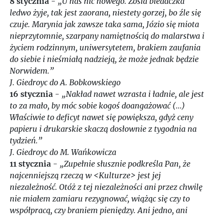
8 stycznia
-
„U nas nic nowego. Zosia biedaczka
1973
ledwo żyje, tak jest zaorana, niestety gorzej, bo źle się
czuje. Marynia jak zawsze taka sama, Józio się miota
1974
nieprzytomnie, szarpany namiętnością do malarstwa i
życiem rodzinnym, uniwersytetem, brakiem zaufania
1975
do siebie i nieśmiałą nadzieją, że może jednak będzie
Norwidem.”
1976
J. Giedroyc do A. Bobkowskiego
16 stycznia
-
„Nakład nawet wzrasta i ładnie, ale jest
to za mało, by móc sobie kogoś doangażować (…)
1977
Właściwie to deficyt nawet się powiększa, gdyż ceny
papieru i drukarskie skaczą dosłownie z tygodnia na
1978
tydzień.”
J. Giedroyc do M. Wańkowicza
1979
11 stycznia
-
„Zupełnie słusznie podkreśla Pan, że
najcenniejszą rzeczą w <Kulturze> jest jej
niezależność. Otóż z tej niezależności ani przez chwilę
1980
nie miałem zamiaru rezygnować, wiążąc się czy to
współpracą, czy braniem pieniędzy. Ani jedno, ani