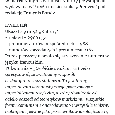
W marcu
Kongres Wolności Kultury przystąpił do
wydawania w Paryżu miesięcznika „Preuves” pod
1998
redakcją François Bondy.
1999
KWIECIEŃ
Ukazał się nr 42 „Kultury”
2000
- nakład - 2900 egz.
- prenumeratorów bezpośrednich – 988
- numerów sprzedanych i prenumerat 2162
2001
Po raz pierwszy ukazało się streszczenie numeru w
języku francuskim.
2002
17 kwietnia
-
„Osobiście uważam, że trzeba
sprecyzować, że zwalczamy w sposób
2003
bezkompromisowy stalinizm. To jest formę
imperializmu komunistycznego połączonego z
imperializmem rosyjskim, a który również dosyć
2004
daleko odszedł od teoretyków marksizmu. Wszystkie
formy komunizmu <narodowego> i wszystkie schizmy
2005
traktujemy jedynie jako przeciwników ideologicznych,