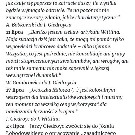
już czuje się poprzez to zatrucie duszy, ile wysiłku
będzie wymagało odtrucie. Te na pozór nic nie
znaczące zwroty, zdania, jakże charakterystyczne.”
A. Bobkowski do J. Giedroycia
11 lipca
-
„Bardzo jestem ciekaw artykułu Wittlina.
Moja sytuacja dziś jest taka, że mogą mi pomóc tylko
wypowiedzi krańcowo dodatnie – albo ujemne.
Wszystko, co jest pośrednie, nie konsoliduje ani grupy
moich stuprocentowych zwolenników, ani wrogów, ani
też mnie samemu nie może zapewnić większej
wewnętrznej dynamiki.”
W. Gombrowicz do J. Giedroycia
17 lipca
-
„Ucieczka Miłosza (…) jest kolosalnym
wstrząsem dla intelektualistów krajowych i musimy
ten moment za wszelką cenę wykorzystać dla
nawiązania łączności z krajem.”
J. Giedroyc do J. Wittlina
23 lipca
- Jerzy Giedroyc zwrócił się do Józefa
Łobodowskiego o opracowanie „zasadniczego