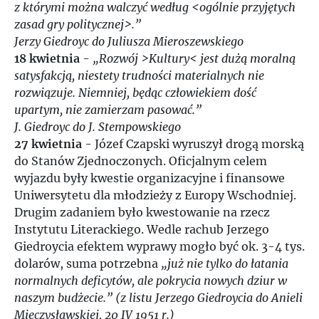
z którymi można walczyć według <ogólnie przyjętych
2006
zasad gry politycznej>.”
Jerzy Giedroyc do Juliusza Mieroszewskiego
2007
18 kwietnia
-
„Rozwój >Kultury< jest dużą moralną
satysfakcją, niestety trudności materialnych nie
rozwiązuje. Niemniej, będąc człowiekiem dość
2008
upartym, nie zamierzam pasować.”
J. Giedroyc do J. Stempowskiego
2009
27 kwietnia
- Józef Czapski wyruszył drogą morską
do Stanów Zjednoczonych. Oficjalnym celem
2010
wyjazdu były kwestie organizacyjne i finansowe
Uniwersytetu dla młodzieży z Europy Wschodniej.
Drugim zadaniem było kwestowanie na rzecz
2011
Instytutu Literackiego. Wedle rachub Jerzego
Giedroycia efektem wyprawy mogło być ok. 3-4 tys.
2012
dolarów, suma potrzebna
„już nie tylko do łatania
normalnych deficytów, ale pokrycia nowych dziur w
2013
naszym budżecie.” (z listu Jerzego Giedroycia do Anieli
Mieczysławskiej, 20 IV 1951 r.)