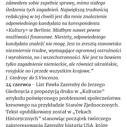
zdawałem sobie zupełnie sprawy, mimo stałego
śledzenia tych zagadnień. Największą trudnością
redakcyjną w tej chwili jest dla mnie znalezienie
odpowiedniego kandydata na korespondenta
<Kultury> w Berlinie. Miałbym nawet pewne
możliwości finansowe. Niestety, odpowiedniego
kandydata znaleźć nie mogę. Jest to zresztą stanowisko
niezmiernie trudne, wymagające ogromnej ostrożności
i wyrobienia, no i wszechstronności. Nie jest to bowiem
tylko zagadnienie niemieckie, ale również ukraińskie,
rosyjskie no i przede wszystkim krajowe.”
J. Giedroyc do S.Vincenza.
24 czerwca
- List Pawła Zaremby do Jerzego
Giedroycia z propozycją druku w „Kulturze”
artykułu poświęconego problemowi społeczeństwa
kresowego na przykładzie Stanów Zjednoczonych.
Tekst opublikowany został w „Tekach
Historycznych” stanowiąc początek twórczego
zainteresowania Zaremby historią USA, które