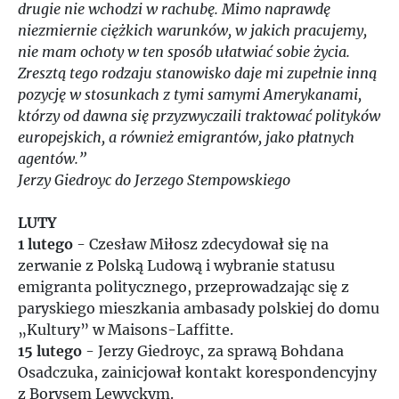
1981
drugie nie wchodzi w rachubę. Mimo naprawdę
niezmiernie ciężkich warunków, w jakich pracujemy,
1982
nie mam ochoty w ten sposób ułatwiać sobie życia.
Zresztą tego rodzaju stanowisko daje mi zupełnie inną
1983
pozycję w stosunkach z tymi samymi Amerykanami,
którzy od dawna się przyzwyczaili traktować polityków
europejskich, a również emigrantów, jako płatnych
1984
agentów.”
Jerzy Giedroyc do Jerzego Stempowskiego
1985
LUTY
1986
1 lutego
- Czesław Miłosz zdecydował się na
zerwanie z Polską Ludową i wybranie statusu
emigranta politycznego, przeprowadzając się z
1987
paryskiego mieszkania ambasady polskiej do domu
„Kultury” w Maisons-Laffitte.
1988
15 lutego
- Jerzy Giedroyc, za sprawą Bohdana
Osadczuka, zainicjował kontakt korespondencyjny
1989
z Borysem Lewyckym.