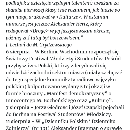
podhujak z dziesięciorzędnym talentem) uważam za
skandal pierwszej klasy i nie rozumiem, jak ludzie po
tym mogą drukować w <Kulturze>. W ostatnim
numerze jest jeszcze Aleksander Hertz, który
redagował <Drogę> w jej faszystowskim okresie,
później zaś tutaj był bolszewikiem.”
J. Lechoń do M. Grydzewskiego
6 sierpnia
- W Berlinie Wschodnim rozpoczął się
Światowy Festiwal Młodzieży i Studentów. Pośród
przybyszów z Polski, którzy zdecydowali się
odwiedzić zachodni sektor miasta (miały zachęcać
do tego specjalne komunikaty radiowe w języku
polskim) kolportowano wydany z tej okazji w
formie broszury „Manifest demokratyczny” o.
Innocentego M. Bocheńskiego oraz „Kulturę”.
7 sierpnia
- Jerzy Giedroyc i Józef Czapski pojechali
do Berlina na Festiwal Studentów i Młodzieży.
11 sierpnia
- W „Dzienniku Polskim i Dzienniku
Żołnierza” (nr 191) Aleksander Bragman o sprawie