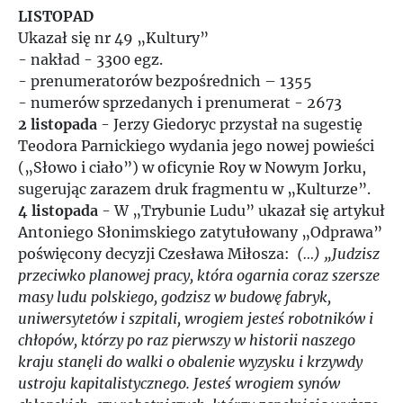
LISTOPAD
Ukazał się nr 49 „Kultury”
- nakład - 3300 egz.
- prenumeratorów bezpośrednich – 1355
- numerów sprzedanych i prenumerat - 2673
2 listopada
- Jerzy Giedoryc przystał na sugestię
Teodora Parnickiego wydania jego nowej powieści
(„Słowo i ciało”) w oficynie Roy w Nowym Jorku,
sugerując zarazem druk fragmentu w „Kulturze”.
4 listopada
- W „Trybunie Ludu” ukazał się artykuł
Antoniego Słonimskiego zatytułowany „Odprawa”
poświęcony decyzji Czesława Miłosza:
(…) „Judzisz
przeciwko planowej pracy, która ogarnia coraz szersze
masy ludu polskiego, godzisz w budowę fabryk,
uniwersytetów i szpitali, wrogiem jesteś robotników i
chłopów, którzy po raz pierwszy w historii naszego
kraju stanęli do walki o obalenie wyzysku i krzywdy
ustroju kapitalistycznego. Jesteś wrogiem synów