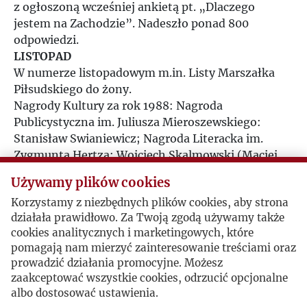
z ogłoszoną wcześniej ankietą pt. „Dlaczego
1994
jestem na Zachodzie”. Nadeszło ponad 800
odpowiedzi.
1995
LISTOPAD
W numerze listopadowym m.in. Listy Marszałka
1996
Piłsudskiego do żony.
Nagrody Kultury za rok 1988: Nagroda
Publicystyczna im. Juliusza Mieroszewskiego:
1997
Stanisław Swianiewicz; Nagroda Literacka im.
Zygmunta Hertza: Wojciech Skalmowski (Maciej
1998
Broński), Nagroda Przyjaźni i Współpracy:
Używamy plików cookies
bezimiennie.
1999
Korzystamy z niezbędnych plików cookies, aby strona
Publikacje książkowe, m.in.: J.M. Rymkiewicz,
działała prawidłowo. Za Twoją zgodą używamy także
„Umschlagplatz”; Janusz Anderman, „Kraj
cookies analitycznych i marketingowych, które
świata”; Michał Heller, „Maszyna i śrubki”; Jakub
2000
pomagają nam mierzyć zainteresowanie treściami oraz
Karpiński, „Taternictwo nizinne”.
prowadzić działania promocyjne. Możesz
GRUDZIEŃ
2001
zaakceptować wszystkie cookies, odrzucić opcjonalne
Jerzy Giedroyc bierze udział w spotkaniu z Lechem
albo dostosować ustawienia.
Wałęsą w kościele St. Pierre-du-Gros Caillou w