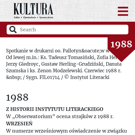
1986
1987
1988
Spotkanie w drukarni oo. Pallotyn&oacute;w w Osny.
Od lewej m.in.: Ks. Tadeusz Tomasiński, Zofia Hertz,
1989
Jerzy Giedroyc, Gustaw Herling-Grudziński, Danuta
Szumska i ks. Zenon Modzelewski. Czerwiec 1988 r.
1990
&nbsp; / Sygn. FIL01714 / © Instytut Literacki
1991
1988
1992
Z HISTORII INSTYTUTU LITERACKIEGO
W „Obserwatorium” ocena strajków z 1988 r.
WRZESIEŃ
1993
W numerze wrześniowym oświadczenie w związku