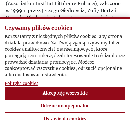
(Association Institut Littéraire Kultura), założone
2008
w 1999 r. przez Jerzego Giedroycia, Zofię Hertz i
Henryka Giedroycia. Celem stowarzyszenia jest
2009
opieka nad dziedzictwem „Kultury” i jego
Używamy plików cookies
popularyzacja.
Korzystamy z niezbędnych plików cookies, aby strona
2010
- Wystawa
Jerzy Giedroyc i Instytut Literacki w Paryżu
działała prawidłowo. Za Twoją zgodą używamy także
w Liceum im. Edwarda Dembowskiego w
cookies analitycznych i marketingowych, które
Warszawie, zorganizowana przez TO-AIL.
2011
pomagają nam mierzyć zainteresowanie treściami oraz
- Wystawa w Uniwersytecie Kijowskim im. Tarasa
prowadzić działania promocyjne. Możesz
Szewczenki, zorganizowana przez Uniwersytet
zaakceptować wszystkie cookies, odrzucić opcjonalne
2012
Kijowski, lubelski UMCS, Ambasadę RP w Kijowie,
albo dostosować ustawienia.
TO-AIL oraz Stowarzyszenie Wydawców Szkół
Polityka cookies
2013
Wyższych, prezentująca polską książkę naukową i
Akceptuję wszystkie
historię Instytutu Literackiego w Paryżu w latach
1946–2002.
2014
Odrzucam opcjonalne
2015
Ustawienia cookies
Ustawienia cookies