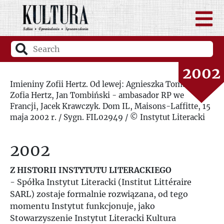
2000
2001
2002
Imieniny Zofii Hertz. Od lewej: Agnieszka Tombińska,
Zofia Hertz, Jan Tombiński - ambasador RP we
2003
Francji, Jacek Krawczyk. Dom IL, Maisons-Laffitte, 15
maja 2002 r. / Sygn. FIL02949 / © Instytut Literacki
2004
2002
2005
Z HISTORII INSTYTUTU LITERACKIEGO
2006
- Spółka Instytut Literacki (Institut Littéraire
SARL) zostaje formalnie rozwiązana, od tego
momentu Instytut funkcjonuje, jako
2007
Stowarzyszenie Instytut Literacki Kultura