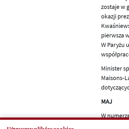
2011
zostaje w g
2012
okazji pre
2013
Kwaśniewsk
pierwsza w
2014
W Paryżu u
2015
współpra
2016
Minister 
Maisons-La
2017
dotyczący
2018
MAJ
2019
W numerze
2020
„akredyto