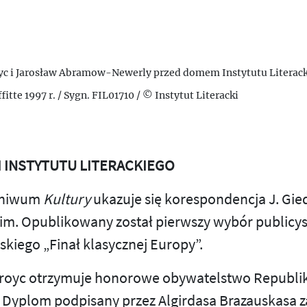
oyc i Jarosław Abramow-Newerly przed domem Instytutu Literack
itte 1997 r. / Sygn. FIL01710 / © Instytut Literacki
I INSTYTUTU LITERACKIEGO
rchiwum
Kultury
ukazuje się korespondencja J. Gied
m. Opublikowany został pierwszy wybór publicys
kiego „Finał klasycznej Europy”.
droyc otrzymuje honorowe obywatelstwo Republik
. Dyplom podpisany przez Algirdasa Brazauskasa 