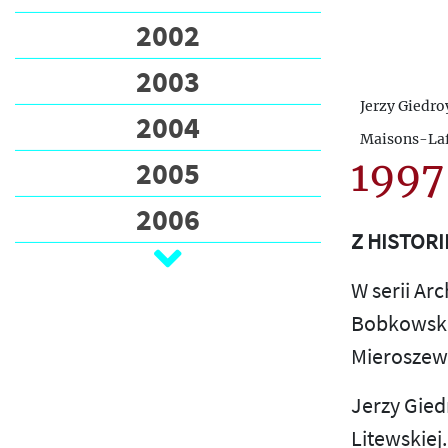
2002
2003
Jerzy Giedr
2004
Maisons-Laff
1997
2005
2006
Z HISTORI
2007
W serii A
2008
Bobkowski
2009
Mieroszews
2010
Jerzy Gie
Litewskiej