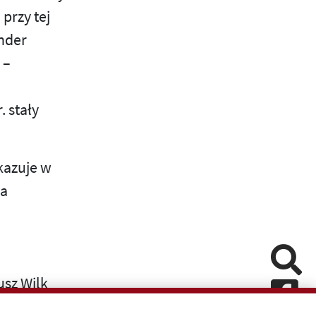
 przy tej
ander
 –
. stały
kazuje w
wa
Pomiń
sz Wilk
Fa
na Wyspach