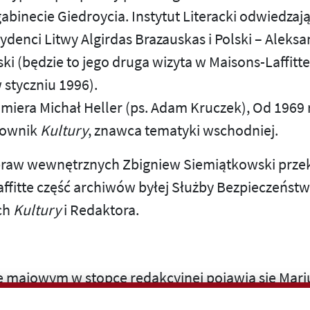
abinecie Giedroycia. Instytut Literacki odwiedzają
zydenci Litwy Algirdas Brazauskas i Polski – Aleks
i (będzie to jego druga wizyta w Maisons-Laffitte
 styczniu 1996).
miera Michał Heller (ps. Adam Kruczek), Od 1969 r
cownik
Kultury
, znawca tematyki wschodniej.
spraw wewnętrznych Zbigniew Siemiątkowski prze
ffitte część archiwów byłej Służby Bezpieczeńst
ch
Kultury
i Redaktora.
 majowym w stopce redakcyjnej pojawia się Mariu
wany korespondent
Kultury
w Rosji”, z adresem 