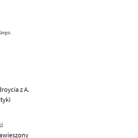
iego.
roycia z A.
tyki
i
zawieszony