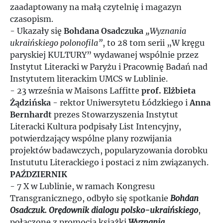
zaadaptowany na małą czytelnię i magazyn
czasopism.
- Ukazały się
Bohdana Osadczuka
„Wyznania
ukraińskiego polonofila”
, to 28 tom serii „W kręgu
paryskiej KULTURY” wydawanej wspólnie przez
Instytut Literacki w Paryżu i Pracownię Badań nad
Instytutem literackim UMCS w Lublinie.
- 23 września w Maisons Laffitte
prof. Elżbieta
Żądzińska
- rektor Uniwersytetu Łódzkiego i
Anna
Bernhardt
prezes Stowarzyszenia Instytut
Literacki Kultura podpisały List Intencyjny,
potwierdzający wspólne plany rozwijania
projektów badawczych, popularyzowania dorobku
Instututu Literackiego i postaci z nim związanych.
PAŹDZIERNIK
- 7 X w Lublinie, w ramach Kongresu
Transgranicznego, odbyło się spotkanie
Bohdan
Osadczuk. Orędownik dialogu polsko-ukraińskiego
,
połączone z promocją książki
Wyznania