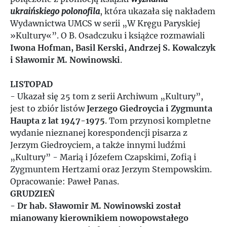
ukraińskiego polonofila
, która ukazała się nakładem
Wydawnictwa UMCS w serii „W Kręgu Paryskiej
»Kultury«”. O B. Osadczuku i książce rozmawiali
Iwona Hofman, Basil Kerski, Andrzej S. Kowalczyk
i Sławomir M. Nowinowski
.
LISTOPAD
- Ukazał się 25 tom z serii Archiwum „Kultury”,
jest to zbiór listów
Jerzego Giedroycia i Zygmunta
Haupta z lat 1947-1975
. Tom przynosi kompletne
wydanie nieznanej korespondencji pisarza z
Jerzym Giedroyciem, a także innymi ludźmi
„Kultury” - Marią i Józefem Czapskimi, Zofią i
Zygmuntem Hertzami oraz Jerzym Stempowskim.
Opracowanie: Paweł Panas.
GRUDZIEŃ
- Dr hab. Sławomir M. Nowinowski został
mianowany kierownikiem nowopowstałego