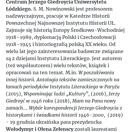
Centrum Jerzego Giedroycia Uniwersytetu
Łódzkiego.
S. M. Nowinowski jest profesorem
nadzwyczajnym, pracuje w Katedrze Historii
Powszechnej Najnowszej Instytutu Historii UŁ.
Zajmuje się historią Europy Środkowo-Wschodniej
1918–1989, dyplomacją Polski i Czechosłowacji
1918–1945 i historiografią polską XX wieku. Od
wielu lat jego zainteresowania badawcze związane
są z dziejami Instytutu Literackiego. Jest autorem
(też współautorem) wielu tekstów, książek i
opracowań na ten temat. M.in.
W poszukiwaniu
innej historii. Antologia tekstów zamieszczonych na
łamach periodyków Instytutu Literackiego w Paryżu
(2015),
Wspominając ludzi „Kultury”
, (2016),
Jerzy
Giedroyć w 1946 roku
(2018),
Mam na Pana nowy
zamach…. Wybór korespondencji Jerzego Giedroycia z
historykami i świadkami historii 1946-2000
, (2019)
- 19 grudnia ukraińska para prezydencka
Wołodymyr i Ołena Zełenscy
zostali laureatami