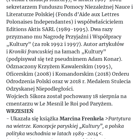
sekretarzem Funduszu Pomocy Niezależnej Nauce i
Literaturze Polskiej (Fonds d’Aide aux Lettres
Polonaises Independantes) i współwłaścicielem
Editions Aktis SARL (1989-1995). Dwa razy
przyznano mu Nagrodę Przyjaźni i Współpracy
„Kultury” (za rok 1992 i 1997). Autor artykułów
i
Kroniki francuskiej
na łamach „Kultury”
(podpisywał się też pseudnimem Adam Konar).
Odznaczony Krzyżem Kawalerskim (1995),
Oficerskim (2008) i Komandorskim (2018) Orderu
Odrodzenia Polski oraz w 2018 r. Medalem Stulecia
Odzyskanej Niepodległości.
Wojciech Sikora został pochowany 18 sierpnia na
cmentarzu w Le Mesnil le Roi pod Paryżem.
WRZESIEŃ
- Ukazała się książka
Marcina Frenkela
>Partytura
na wietrze. Koncepcje paryskiej „Kultury”, a polska
polityka wschodnia w latach 1989-2014<.