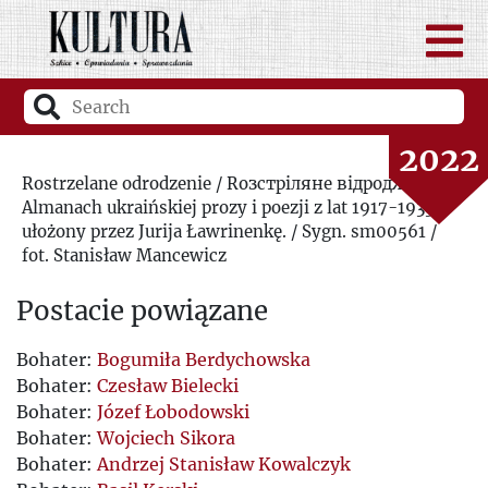
2020
2021
2022
Rostrzelane odrodzenie / Rозстріляне відродження.
Almanach ukraińskiej prozy i poezji z lat 1917-1933
2023
ułożony przez Jurija Ławrinenkę. / Sygn. sm00561 /
fot. Stanisław Mancewicz
2024
Postacie powiązane
2025
Bohater:
Bogumiła Berdychowska
Bohater:
Czesław Bielecki
2026
Bohater:
Józef Łobodowski
Bohater:
Wojciech Sikora
Bohater:
Andrzej Stanisław Kowalczyk