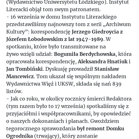
(Wydawnictwo Uniwersytetu Łódzkiego). Instytut
Literacki objął tom swym patronatem.
- 16 września w domu Instytutu Literackiego
przedstawiliśmy najnowszy tom z serii „Archiwum
Kultury”: korespondencję
Jerzego Giedroycia z
Józefem Łobodowskim z lat 1947-1989
. W
spotkaniu, które było transmitowane na
żywo wzięli udział:
Bogumiła Berdychowska
, która
opracowała korespondencję,
Aleksandra Hnatiuk
i
Jan Tombiński
. Dyskusję prowadził
Stanisław
Mancewicz
. Tom ukazał się wspólnym nakładem
Wydawnictwa Więź i UKSW, składa się nań 839
listów.
- Jak co roku, w okolicy rocznicy śmierci Redaktora
(tym razem było to 17 września) spotkaliśmy się z
przyjaciółmi i współpracownikami, by opowiedzieć
o naszych dokonaniach i planach. Gwożdziem
tegorocznego sprawozdania
był remont Domku
Ogrodnika
(trwający), który zostanie