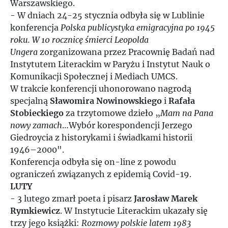
Warszawskiego.
- W dniach 24-25 stycznia odbyła się w Lublinie
konferencja
Polska publicystyka emigracyjna po 1945
roku. W 10 rocznicę śmierci Leopolda
Ungera
zorganizowana przez Pracownię Badań nad
Instytutem Literackim w Paryżu i Instytut Nauk o
Komunikacji Społecznej i Mediach UMCS.
W trakcie konferencji uhonorowano nagrodą
specjalną
Sławomira Nowinowskiego
i
Rafała
Stobieckiego
za trzytomowe dzieło „
Mam na Pana
nowy zamach
…Wybór korespondencji Jerzego
Giedroycia z historykami i świadkami historii
1946–2000".
Konferencja odbyła się on-line z powodu
ograniczeń związanych z epidemią Covid-19.
LUTY
- 3 lutego zmarł poeta i pisarz
Jarosław Marek
Rymkiewicz
. W Instytucie Literackim ukazały się
trzy jego książki:
Rozmowy polskie latem 1983