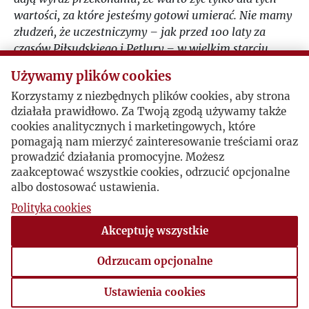
wartości, za które jesteśmy gotowi umierać. Nie mamy
złudzeń, że uczestniczymy – jak przed 100 laty za
czasów Piłsudskiego i Petlury – w wielkim starciu
cywilizacji.
Używamy plików cookies
Dzisiaj to Pan i Pana małżonka możecie powiedzieć
Korzystamy z niezbędnych plików cookies, aby strona
Francuzom, Niemcom i wielu innym dziedzicom
działała prawidłowo. Za Twoją zgodą używamy także
rzymskich tradycji za Markiem Aureliuszem:
cookies analitycznych i marketingowych, które
„Najlepszą zemstą jest nie być jak wróg. Pierwszą
pomagają nam mierzyć zainteresowanie treściami oraz
zasadą jest zachowanie niezmąconego ducha. Drugą
prowadzić działania promocyjne. Możesz
jest patrzenie rzeczom prosto w twarz i poznawanie
zaakceptować wszystkie cookies, odrzucić opcjonalne
ich takimi, jakimi są”.
albo dostosować ustawienia.
Panie Prezydencie, Pierwsza Damo – niech nagroda
Polityka cookies
„Rzeczpospolitej” im. Jerzego Gideroycia będzie
znakiem naszego wschodnioeuropejskiego sojuszu
Akceptuję wszystkie
Ukrainy i Polski!
Odrzucam opcjonalne
Sława Ukrainie! Herojam sława!
Oryginalny tekst laudacji można pobrać
TUTAJ
.
Ustawienia cookies
Dziękujemy Autorowi za zgodę na udostępnianie.
Ustawienia cookies