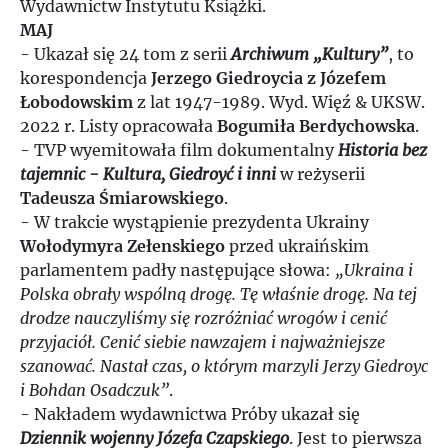
Wydawnictw Instytutu Książki.
MAJ
- Ukazał się 24 tom z serii
Archiwum „Kultury”
, to
korespondencja
Jerzego Giedroycia z Józefem
Łobodowskim
z lat 1947-1989. Wyd. Więź & UKSW.
2022 r. Listy opracowała
Bogumiła Berdychowska
.
- TVP wyemitowała film dokumentalny
Historia bez
tajemnic - Kultura, Giedroyć i inni
w reżyserii
Tadeusza Śmiarowskiego
.
- W trakcie wystąpienie prezydenta Ukrainy
Wołodymyra Zełenskiego
przed ukraińskim
parlamentem padły następujące słowa:
„Ukraina i
Polska obrały wspólną drogę. Tę właśnie drogę. Na tej
drodze nauczyliśmy się rozróżniać wrogów i cenić
przyjaciół. Cenić siebie nawzajem i najważniejsze
szanować. Nastał czas, o którym marzyli Jerzy Giedroyc
i Bohdan Osadczuk”
.
- Nakładem wydawnictwa Próby ukazał się
Dziennik wojenny Józefa Czapskiego
. Jest to pierwsza