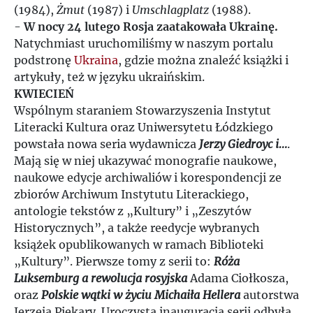
(1984),
Żmut
(1987) i
Umschlagplatz
(1988).
-
W nocy 24 lutego Rosja zaatakowała Ukrainę.
Natychmiast uruchomiliśmy w naszym portalu
podstronę
Ukraina
, gdzie można znaleźć książki i
artykuły, też w języku ukraińskim.
KWIECIEŃ
Wspólnym staraniem Stowarzyszenia Instytut
Literacki Kultura oraz Uniwersytetu Łódzkiego
powstała nowa seria wydawnicza
Jerzy Giedroyc i…
.
Mają się w niej ukazywać monografie naukowe,
naukowe edycje archiwaliów i korespondencji ze
zbiorów Archiwum Instytutu Literackiego,
antologie tekstów z „Kultury” i „Zeszytów
Historycznych”, a także reedycje wybranych
książek opublikowanych w ramach Biblioteki
„Kultury”. Pierwsze tomy z serii to:
Róża
Luksemburg a rewolucja rosyjska
Adama Ciołkosza,
oraz
Polskie wątki w życiu Michaiła Hellera
autorstwa
Jęrzeja Piekary. Uroczysta inauguracja serii odbyła