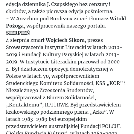
edycja dziennika J. Czapskiego bez cenzury i
skrótów, a także pierwsza edycja pośmiertna.
- W Arcachon pod Bordeaux zmarł tłumacz
Witold
Pożoga
, współpracownik naszego portalu.
SIERPIEŃ
4 sierpnia zmarł
Wojciech Sikora
, prezes
Stowarzyszenia Instytut Literacki w latach 2010-
2019 i Fundacji Kultury Paryskiej w latach 2013-
2019. W Instytucie Literackim pracował od 2000
r.. Był działaczem opozycji demokratycznej w
Polsce w latach 70, współpracownikiem
Studenckiego Komitetu Solidarności, KSS „KOR” i
Niezależnego Zrzeszenia Studentów,
współpracował z Biurem Solidarności,
„Kontaktemu”, RFI i RWE. Był przedstawicielem
krakowskiego podziemnego pisma „Arka”. W
latach 1983-1989 był europejskim
przedstawicielem australijskiej Fundacji POLCUL
(Polska Fundacja Kultury), w latach 1987-2002