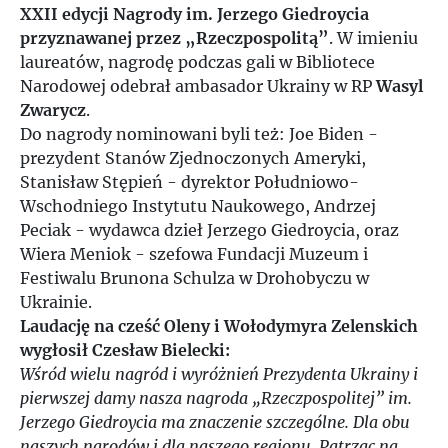
XXII edycji Nagrody im. Jerzego Giedroycia
przyznawanej przez „Rzeczpospolitą”
. W imieniu
laureatów, nagrodę podczas gali w Bibliotece
Narodowej odebrał ambasador Ukrainy w RP
Wasyl
Zwarycz
.
Do nagrody nominowani byli też: Joe Biden -
prezydent Stanów Zjednoczonych Ameryki,
Stanisław Stępień - dyrektor Południowo-
Wschodniego Instytutu Naukowego, Andrzej
Peciak - wydawca dzieł Jerzego Giedroycia, oraz
Wiera Meniok - szefowa Fundacji Muzeum i
Festiwalu Brunona Schulza w Drohobyczu w
Ukrainie.
Laudację na cześć Oleny i Wołodymyra Zelenskich
wygłosił Czesław Bielecki:
Wśród wielu nagród i wyróżnień Prezydenta Ukrainy i
pierwszej damy nasza nagroda „Rzeczpospolitej” im.
Jerzego Giedroycia ma znaczenie szczególne. Dla obu
naszych narodów i dla naszego regionu. Patrząc na