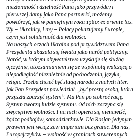
niezłomność i dzielność Pana jako przywódcy i
pierwszej damy jako Pana partnerki, możemy
powtórzyć, jak w pamiętnym roku 1980: ex oriente lux.
Wy – Ukraińcy, i my – Polacy pokazujemy Europie,
czym jest solidarność dla wolności.
Na naszych oczach Ukraina pod przywództwem Pana
Prezydenta ukazała się światu jako naród polityczny.
Naród, w którym obywatelstwo uzyskuje się służbą
ojczyźnie, utożsamianiem się ze wspólnotą walczącą o
niepodległość niezależnie od pochodzenia, języka,
religii. Trzeba chcieć być sługą narodu z małych liter.
Jak Pan Prezydent powiedział: „być prostą osobą, która
przyszła zburzyć system”. Ma Pan po stokroć rację.
System tworzą ludzie systemu. Od nich zaczyna się
zwycięstwo wolności. I na nich opiera się nienawiść,
żądza podbojów, samodzierżawie. Dla Rosjan jedynym
prawem jest wciąż zew imperium bez granic. Dla nas,
Europejczyków – wolność w granicach suwerennych