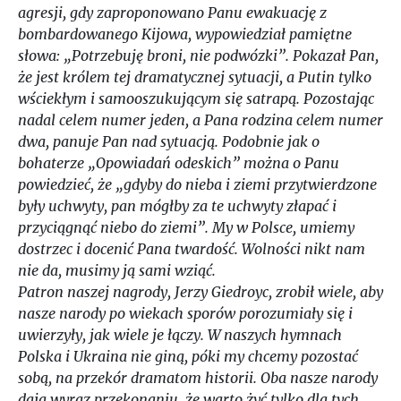
agresji, gdy zaproponowano Panu ewakuację z
bombardowanego Kijowa, wypowiedział pamiętne
słowa: „Potrzebuję broni, nie podwózki”. Pokazał Pan,
że jest królem tej dramatycznej sytuacji, a Putin tylko
wściekłym i samooszukującym się satrapą. Pozostając
nadal celem numer jeden, a Pana rodzina celem numer
dwa, panuje Pan nad sytuacją. Podobnie jak o
bohaterze „Opowiadań odeskich” można o Panu
powiedzieć, że „gdyby do nieba i ziemi przytwierdzone
były uchwyty, pan mógłby za te uchwyty złapać i
przyciągnąć niebo do ziemi”. My w Polsce, umiemy
dostrzec i docenić Pana twardość. Wolności nikt nam
nie da, musimy ją sami wziąć.
Patron naszej nagrody, Jerzy Giedroyc, zrobił wiele, aby
nasze narody po wiekach sporów porozumiały się i
uwierzyły, jak wiele je łączy. W naszych hymnach
Polska i Ukraina nie giną, póki my chcemy pozostać
sobą, na przekór dramatom historii. Oba nasze narody
dają wyraz przekonaniu, że warto żyć tylko dla tych