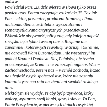
państw.
Powiedział Pan: „Ludzie wierzą w słowa tylko przez
pewien czas. Potem zaczynają szukać akcji”. Tak jak
Pan – aktor, prezenter, producent filmowy, i Pana
małżonka Ołena, architekt z wykształcenia i
scenarzystka Pana artystycznych przedsięwzięć.
Wybraliście aktywność polityczną, gdy kolejna napaść
rosyjska była tylko kwestią czasu. Rosjanie nie
zapomnieli kolorowych rewolucji w Gruzji i Ukrainie,
nie darowali Wam Euromajdanu, nie wystarczył im
podbój Krymu i Donbasu. Nas, Polaków, nie trzeba
przekonywać, że Kreml chce zniszczyć najpierw Was –
Zachód wschodu, potem nas – wschód Zachodu, licząc
na uległość sytych społeczeństw, które nie zaznały
komunistycznego raju na ziemi ani swobód ruskiego
miru.
Niektórym się wydaje, że aby być przywódcą, który
walczy, wystarczy strój khaki, gesty i słowa. To Pan,
Panie Prezydencie, w pierwszych dniach rosyjskiej